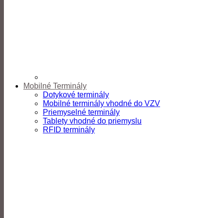
Mobilné Terminály
Dotykové terminály
Mobilné terminály vhodné do VZV
Priemyselné terminály
Tablety vhodné do priemyslu
RFID terminály