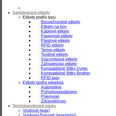
Samolepiace etikety
Etikety podľa typu
Bezpečnostné etikety
Etikety na kov
Káblové etikety
Papierové etikety
Plastové etikety
RFID etikety
Termo etikety
Textilné etikety
Viacvrstvové etikety
Záhradnícke etikety
Kompatibilné štítky Dymo
Kompatibilné štítky Brother
RFID tagy
Etikety podľa odvetvia
Automotive
Poľnohospodárstvo
Priemysel
Zdravotníctvo
Termotransferové pásky
Voskové (wax)
Voskovo-živicové (wax/resin)