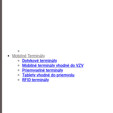
Mobilné Terminály
Dotykové terminály
Mobilné terminály vhodné do VZV
Priemyselné terminály
Tablety vhodné do priemyslu
RFID terminály