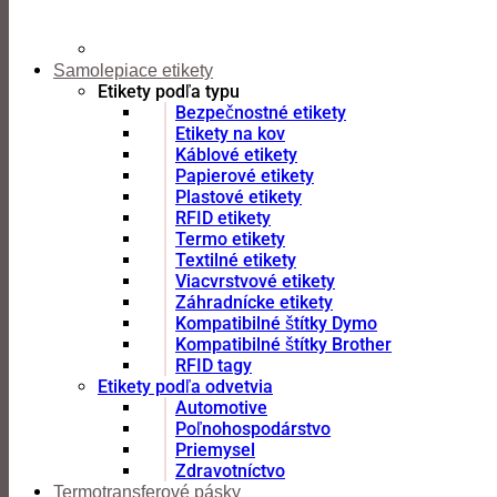
Samolepiace etikety
Etikety podľa typu
Bezpečnostné etikety
Etikety na kov
Káblové etikety
Papierové etikety
Plastové etikety
RFID etikety
Termo etikety
Textilné etikety
Viacvrstvové etikety
Záhradnícke etikety
Kompatibilné štítky Dymo
Kompatibilné štítky Brother
RFID tagy
Etikety podľa odvetvia
Automotive
Poľnohospodárstvo
Priemysel
Zdravotníctvo
Termotransferové pásky