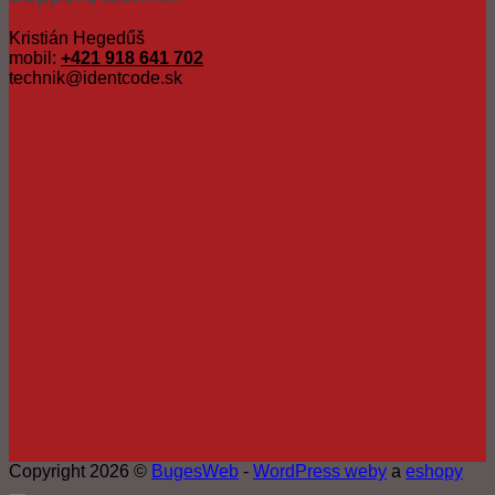
Kristián Hegedűš
mobil:
+421 918 641 702
technik@identcode.sk
Copyright 2026 ©
BugesWeb
-
WordPress weby
a
eshopy