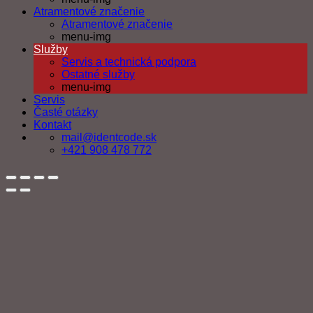
Atramentové značenie
Atramentové značenie
menu-img
Služby
Servis a technická podpora
Ostatné služby
menu-img
Servis
Časté otázky
Kontakt
mail@identcode.sk
+421 908 478 772