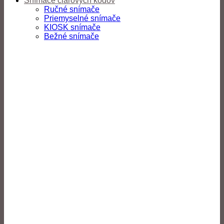
Snímače čiarových kódov
Ručné snímače
Priemyselné snímače
KIOSK snímače
Bežné snímače