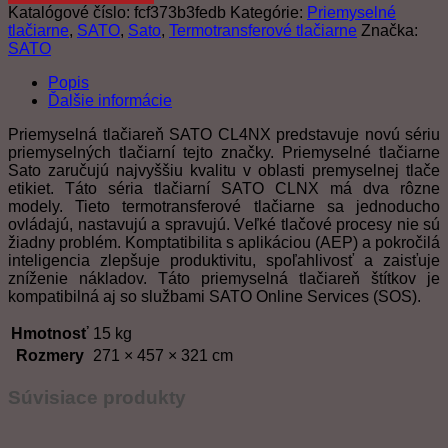
Katalógové číslo:
fcf373b3fedb
Kategórie:
Priemyselné
tlačiarne
,
SATO
,
Sato
,
Termotransferové tlačiarne
Značka:
SATO
Popis
Ďalšie informácie
Priemyselná tlačiareň SATO CL4NX predstavuje novú sériu
priemyselných tlačiarní tejto značky. Priemyselné tlačiarne
Sato zaručujú najvyššiu
kvalitu v oblasti premyselnej tlače
etikiet. Táto séria tla
č
iarní SATO CLNX má dva rôzne
modely.
Tieto termotransferové tlačiarne sa jednoducho
ovládajú, nastavujú a spravujú
. V
e
ľ
ké tla
č
ové
procesy nie sú
žiadny problém. Komptatibilita s
aplikáciou (AEP) a
pokro
č
ilá
inteligencia
zlepšuje
produktivitu, spo
ľ
ahlivosť a zaisťuje
zní
ž
enie nákladov. Táto priemyselná tlačiareň štítkov je
kompatibilná aj so slu
ž
bami SATO Online Services (SOS).
Hmotnosť
15 kg
Rozmery
271 × 457 × 321 cm
Súvisiace produkty