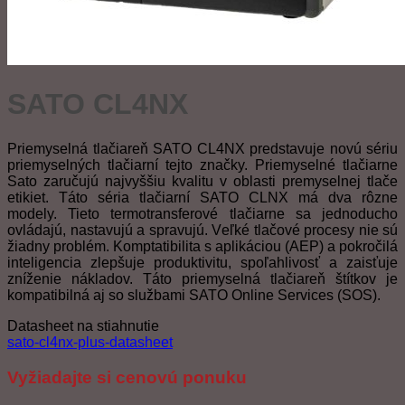
SATO CL4NX
Priemyselná tlačiareň SATO CL4NX predstavuje novú sériu
priemyselných tlačiarní tejto značky. Priemyselné tlačiarne
Sato zaručujú najvyššiu
kvalitu v oblasti premyselnej tlače
etikiet. Táto séria tla
č
iarní SATO CLNX má dva rôzne
modely.
Tieto termotransferové tlačiarne sa jednoducho
ovládajú, nastavujú a spravujú
. V
e
ľ
ké tla
č
ové
procesy nie sú
žiadny problém. Komptatibilita s
aplikáciou (AEP) a
pokro
č
ilá
inteligencia
zlepšuje
produktivitu, spo
ľ
ahlivosť a zaisťuje
zní
ž
enie nákladov. Táto priemyselná tlačiareň štítkov je
kompatibilná aj so slu
ž
bami SATO Online Services (SOS).
Datasheet na stiahnutie
sato-cl4nx-plus-datasheet
Vyžiadajte si cenovú ponuku