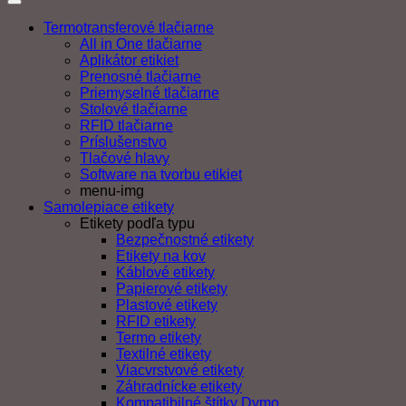
Termotransferové tlačiarne
All in One tlačiarne
Aplikátor etikiet
Prenosné tlačiarne
Priemyselné tlačiarne
Stolové tlačiarne
RFID tlačiarne
Príslušenstvo
Tlačové hlavy
Software na tvorbu etikiet
menu-img
Samolepiace etikety
Etikety podľa typu
Bezpečnostné etikety
Etikety na kov
Káblové etikety
Papierové etikety
Plastové etikety
RFID etikety
Termo etikety
Textilné etikety
Viacvrstvové etikety
Záhradnícke etikety
Kompatibilné štítky Dymo