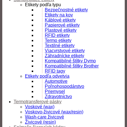
Etikety podľa typu
Bezpečnostné etikety
Etikety na kov
Káblové etikety
Papierové etikety
Plastové etikety
RFID etikety
Termo etikety
Textilné etikety
Viacvrstvové etikety
Záhradnícke etikety
Kompatibilné štítky Dymo
Kompatibilné štítky Brother
RFID tagy
Etikety podľa odvetvia
Automotive
Poľnohospodárstvo
Priemysel
Zdravotníctvo
Termotransferové pásky
Voskové (wax)
Voskovo-živicové (wax/resin)
Wash-care živicové
Živicové (resin)