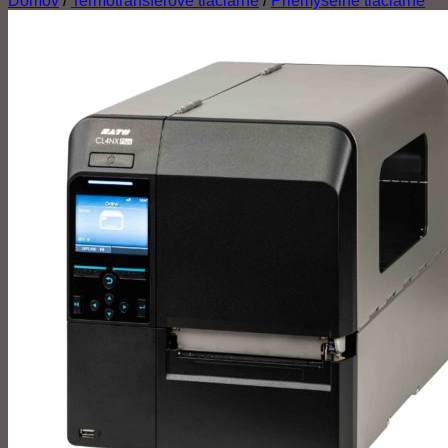
Domov
/
Termotransferové tlačiarne
/
Priemyselné tlačiarne