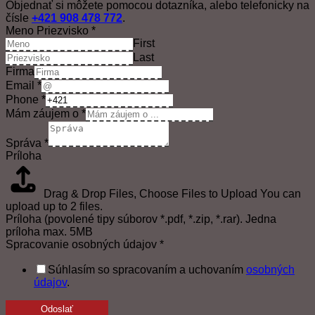
Objednať si môžete pomocou dotazníka, alebo telefonicky na
čísle
+421 908 478 772
.
Meno Priezvisko
*
First
Last
Firma
Email
*
Phone
*
Mám záujem o
*
Správa
*
Príloha
Drag & Drop Files,
Choose Files to Upload
You can
upload up to 2 files.
Príloha (povolené tipy súborov *.pdf, *.zip, *.rar). Jedna
príloha max. 5MB
Spracovanie osobných údajov
*
Súhlasím so spracovaním a uchovaním
osobných
údajov
.
Odoslať