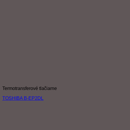
Termotransferové tlačiarne
TOSHIBA B-EP2DL