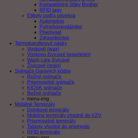
Kompatibilné štítky Brother
RFID tagy
Etikety podľa odvetvia
Automotive
Poľnohospodárstvo
Priemysel
Zdravotníctvo
Termotransferové pásky
Voskové (wax)
Voskovo-živicové (wax/resin)
Wash-care živicové
Živicové (resin)
Snímače čiarových kódov
Ručné snímače
Priemyselné snímače
KIOSK snímače
Bežné snímače
menu-img
Mobilné Terminály
Dotykové terminály
Mobilné terminály vhodné do VZV
Priemyselné terminály
Tablety vhodné do priemyslu
RFID terminály
menu-img