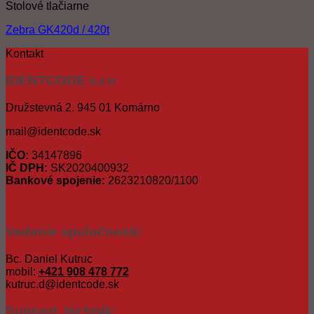
Stolové tlačiarne
Zebra GK420d / 420t
Kontakt
IDENTCODE s.r.o
Družstevná 2. 945 01 Komárno
mail@identcode.sk
IČO:
34147896
IČ DPH:
SK2020400932
Bankové spojenie:
2623210820/1100
Vedenie spoločnosti:
Bc. Daniel Kutruc
mobil:
+421 908 478 772
kutruc.d@identcode.sk
Support, technik: