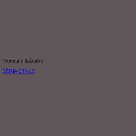
Prenosné tlačiarne
SÉRIA CT4-LX