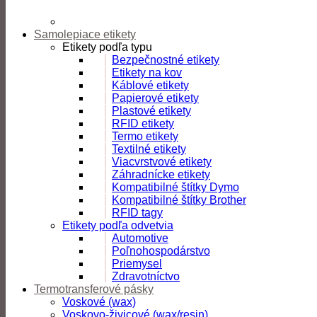
Samolepiace etikety
Etikety podľa typu
Bezpečnostné etikety
Etikety na kov
Káblové etikety
Papierové etikety
Plastové etikety
RFID etikety
Termo etikety
Textilné etikety
Viacvrstvové etikety
Záhradnícke etikety
Kompatibilné štítky Dymo
Kompatibilné štítky Brother
RFID tagy
Etikety podľa odvetvia
Automotive
Poľnohospodárstvo
Priemysel
Zdravotníctvo
Termotransferové pásky
Voskové (wax)
Voskovo-živicové (wax/resin)