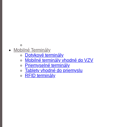
Mobilné Terminály
Dotykové terminály
Mobilné terminály vhodné do VZV
Priemyselné terminály
Tablety vhodné do priemyslu
RFID terminály