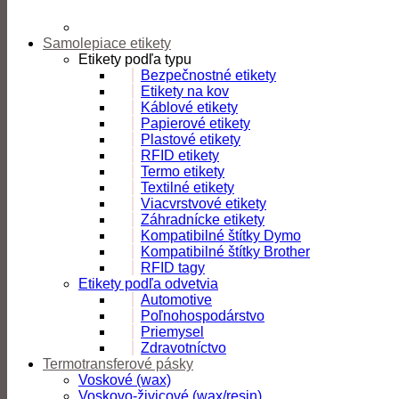
Samolepiace etikety
Etikety podľa typu
Bezpečnostné etikety
Etikety na kov
Káblové etikety
Papierové etikety
Plastové etikety
RFID etikety
Termo etikety
Textilné etikety
Viacvrstvové etikety
Záhradnícke etikety
Kompatibilné štítky Dymo
Kompatibilné štítky Brother
RFID tagy
Etikety podľa odvetvia
Automotive
Poľnohospodárstvo
Priemysel
Zdravotníctvo
Termotransferové pásky
Voskové (wax)
Voskovo-živicové (wax/resin)