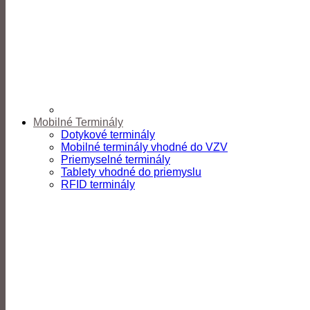
Mobilné Terminály
Dotykové terminály
Mobilné terminály vhodné do VZV
Priemyselné terminály
Tablety vhodné do priemyslu
RFID terminály