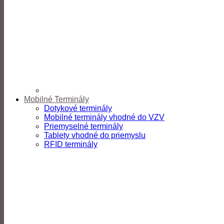
Mobilné Terminály
Dotykové terminály
Mobilné terminály vhodné do VZV
Priemyselné terminály
Tablety vhodné do priemyslu
RFID terminály