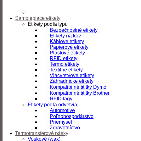
Samolepiace etikety
Etikety podľa typu
Bezpečnostné etikety
Etikety na kov
Káblové etikety
Papierové etikety
Plastové etikety
RFID etikety
Termo etikety
Textilné etikety
Viacvrstvové etikety
Záhradnícke etikety
Kompatibilné štítky Dymo
Kompatibilné štítky Brother
RFID tagy
Etikety podľa odvetvia
Automotive
Poľnohospodárstvo
Priemysel
Zdravotníctvo
Termotransferové pásky
Voskové (wax)