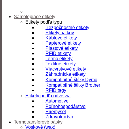
Samolepiace etikety
Etikety podľa typu
Bezpečnostné etikety
Etikety na kov
Káblové etikety
Papierové etikety
Plastové etikety
RFID etikety
Termo etikety
Textilné etikety
Viacvrstvové etikety
Záhradnícke etikety
Kompatibilné štítky Dymo
Kompatibilné štítky Brother
RFID tagy
Etikety podľa odvetvia
Automotive
Poľnohospodárstvo
Priemysel
Zdravotníctvo
Termotransferové pásky
Voskové (wax)