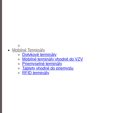
Mobilné Terminály
Dotykové terminály
Mobilné terminály vhodné do VZV
Priemyselné terminály
Tablety vhodné do priemyslu
RFID terminály