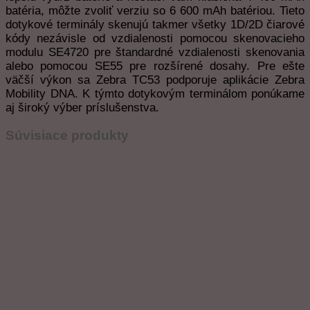
batéria, môžte zvoliť verziu so 6 600 mAh batériou. Tieto
dotykové terminály skenujú takmer všetky 1D/2D čiarové
kódy nezávisle od vzdialenosti pomocou skenovacieho
modulu SE4720 pre štandardné vzdialenosti skenovania
alebo pomocou SE55 pre rozšírené dosahy. Pre ešte
väčší výkon sa Zebra TC53 podporuje aplikácie Zebra
Mobility DNA. K týmto dotykovým terminálom ponúkame
aj široký výber príslušenstva.
Súvisiace produkty