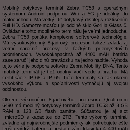
Mobilný dotykový terminál Zebra TC53 s operačným
systémom Android podporou Wifi a 5G je ideálny do
maloobchodu. Má veľký 6″ dotykový displej s rozlíšením
Full HD. Samozrejmosťou je odolné sklo Gorilla Glass 5.
Ovládanie tohto mobilného terminálu je veľmi jednoduché.
Zebra TC53 ponúka komplexné softvérové technológie.
Má vysokovýkonný 8-jadrový procesor, takže zvláda aj
veľmi náročné procesy v ťažkých priemyselných
podmienkach. Vysokokapacitná až 4400 mAH batéria
zase zaručí jeho dlhú prevádzku na jedno nabitie. Výhoda
tejto série je podpora softvéru Zebra Mobility DNA. Tento
mobilný terminál je tiež odolný voči vode a prachu. Má
certifikácie IP 68 a IP 65. Tieto terminály sa tak okrem
vysokého výkonu a spoľahlivosti vytnačujú aj svojou
odolnosťou.
Okrem výkonného 8-jadrového procesora Qualcomm
6490 má mobilný dotykový terminál Zebra TC53 až 8 GB
RAM a 128 GB flash pamäte. Súčasťou je aj slot
microSD s kapacitou do 2TB. Tento výkonný terminál
zvládne aj najnáročnejšie podmienky ak potrebujete ešte
lepšiu výdrž batérie a nestačí vám klasická 4 400 mAh