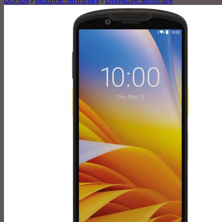
Domov
/
Mobilné Terminály
/
Dotykové terminály