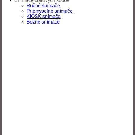
Snímače čiarových kódov
Ručné snímače
Priemyselné snímače
KIOSK snímače
Bežné snímače