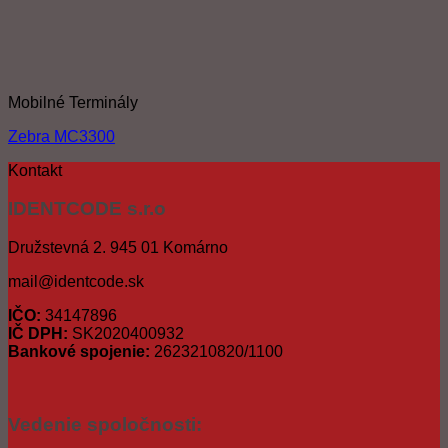
Mobilné Terminály
Zebra MC3300
Kontakt
IDENTCODE s.r.o
Družstevná 2. 945 01 Komárno
mail@identcode.sk
IČO:
34147896
IČ DPH:
SK2020400932
Bankové spojenie:
2623210820/1100
Vedenie spoločnosti: