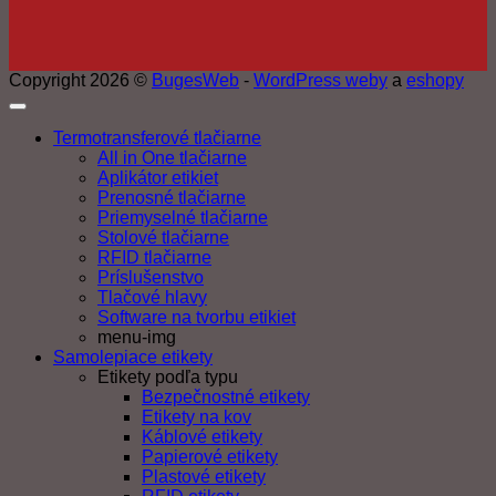
Copyright 2026 ©
BugesWeb
-
WordPress weby
a
eshopy
Termotransferové tlačiarne
All in One tlačiarne
Aplikátor etikiet
Prenosné tlačiarne
Priemyselné tlačiarne
Stolové tlačiarne
RFID tlačiarne
Príslušenstvo
Tlačové hlavy
Software na tvorbu etikiet
menu-img
Samolepiace etikety
Etikety podľa typu
Bezpečnostné etikety
Etikety na kov
Káblové etikety
Papierové etikety
Plastové etikety