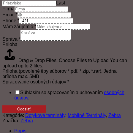
Last
Firma
Email
*
Phone
*
Mám záujem o
*
Správa
*
Príloha
Drag & Drop Files,
Choose Files to Upload
You can
upload up to 2 files.
Príloha (povolené tipy súborov *.pdf, *.zip, *.rar). Jedna
príloha max. 5MB
Spracovanie osobných údajov
*
Súhlasím so spracovaním a uchovaním
osobných
údajov
.
Odoslať
Kategórie:
Dotykové terminály
,
Mobilné Terminály
,
Zebra
Značka:
Zebra
Popis