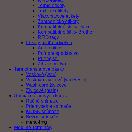
RFID etikety
Termo etikety
Textilné etikety
Viacvrstvové etikety
Záhradnícke etikety
Kompatibilné štítky Dymo
Kompatibilné štítky Brother
RFID tagy
Etikety podľa odvetvia
Automotive
Poľnohospodárstvo
Priemysel
Zdravotníctvo
Termotransferové pásky
Voskové (wax)
Voskovo-živicové (wax/resin)
Wash-care živicové
Živicové (resin)
Snímače čiarových kódov
Ručné snímače
Priemyselné snímače
KIOSK snímače
Bežné snímače
menu-img
Mobilné Terminály