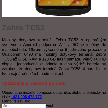
Zebra TC53
Mobilný dotykový terminál Zebra TC53 s operačným
systémom Android podporou Wifi a 5G je ideálny do
maloobchodu. Okrem výkonného 8-jadrového procesora
Qualcomm 6490 má mobilný dotykový terminál Zebra
TC53 až 8 GB RAM a 128 GB flash pamäte. Veľký FullHD
displej, jednoduché ovládanie a dlhá výdrž batérie sú
zárukou, že dotykový terminál Zebra TC53 si poradí aj v
tých najnáročnejších podmienkach.
Vyžiadajte si cenovú ponuku
Objednať si môžete pomocou dotazníka, alebo telefonicky na
čísle
+421 908 478 772
.
Meno Priezvisko
*
First