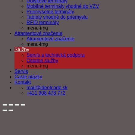
Dotykové terminály
Mobilné terminály vhodné do VZV
Priemyselné terminály
Tablety vhodné do priemyslu
RFID terminály
menu-img
Atramentové značenie
Atramentové značenie
menu-img
Služby
Servis a technická podpora
Ostatné služby
menu-img
Servis
Časté otázky
Kontakt
mail@identcode.sk
+421 908 478 772