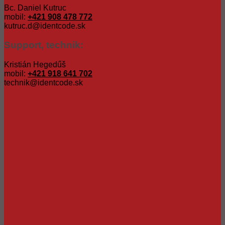
Bc. Daniel Kutruc
mobil:
+421 908 478 772
kutruc.d@identcode.sk
Support, technik:
Kristián Hegedűš
mobil:
+421 918 641 702
technik@identcode.sk