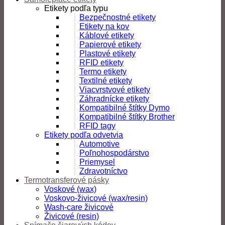
Etikety podľa typu
Bezpečnostné etikety
Etikety na kov
Káblové etikety
Papierové etikety
Plastové etikety
RFID etikety
Termo etikety
Textilné etikety
Viacvrstvové etikety
Záhradnícke etikety
Kompatibilné štítky Dymo
Kompatibilné štítky Brother
RFID tagy
Etikety podľa odvetvia
Automotive
Poľnohospodárstvo
Priemysel
Zdravotníctvo
Termotransferové pásky
Voskové (wax)
Voskovo-živicové (wax/resin)
Wash-care živicové
Živicové (resin)