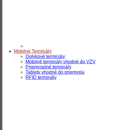
Mobilné Terminály
Dotykové terminály
Mobilné terminály vhodné do VZV
Priemyselné terminály
Tablety vhodné do priemyslu
RFID terminály