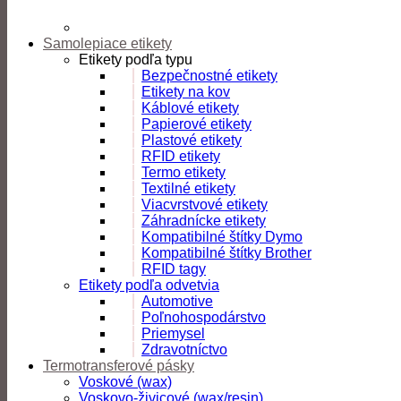
Samolepiace etikety
Etikety podľa typu
Bezpečnostné etikety
Etikety na kov
Káblové etikety
Papierové etikety
Plastové etikety
RFID etikety
Termo etikety
Textilné etikety
Viacvrstvové etikety
Záhradnícke etikety
Kompatibilné štítky Dymo
Kompatibilné štítky Brother
RFID tagy
Etikety podľa odvetvia
Automotive
Poľnohospodárstvo
Priemysel
Zdravotníctvo
Termotransferové pásky
Voskové (wax)
Voskovo-živicové (wax/resin)