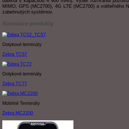
batéria s kapacitou 4 900 mAh). Výber rozhrania pozost
MIMO, GPS (MC2700), 4G LTE (MC2700) a voliteľného NFC
zabehnutých systémov.
Súvisiace produkty
Dotykové terminály
Zebra TC57
Dotykové terminály
Zebra TC77
Mobilné Terminály
Zebra MC2200