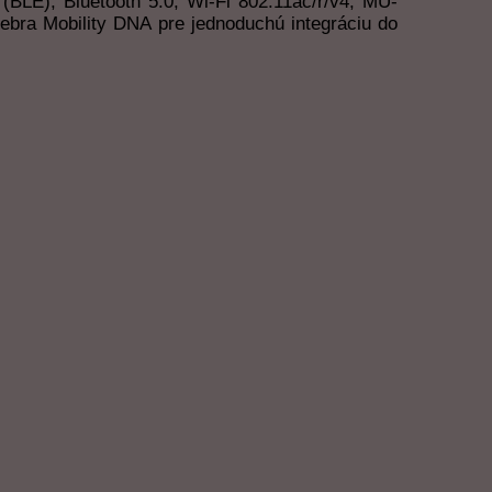
BLE), Bluetooth 5.0, Wi-Fi 802.11ac/r/v4, MU-
bra Mobility DNA pre jednoduchú integráciu do