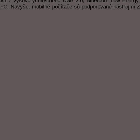
áva z vysokorýchlostného USB 2.0, Bluetooth Low Energy (
. Navyše, mobilné počítače sú podporované nástrojmi Ze