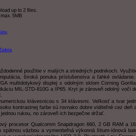
oad up to 2 files.
ha max. 5MB
jov
.
Zebra
ždodenné použitie v malých a stredných podnikoch. Využiti
nipulácia, široká ponuka príslušenstva a ľahké ovládanie
WVGA multidotykový displej s odolným sklom Corning Goril
ikáciu MIL-STD-810G a IP65. Kryt je zároveň odolný voči de
.
merickou klávesnicou s 34 klávesmi. Veľkosť a tvar jedno
soko kontrastnej farbe sú rovnako dobre viditeľné cez deň 
 jednou rukou, no zároveň ich bezpečne držať.
vý procesor Qualcomm Snapdragon 660, 2 GB RAM a 16 G
ou spätnou väzbou a vymeniteľná výkonná lítium-iónová bat