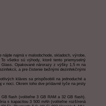
e nájde najmä v maloobchode, skladoch, výrobe,
. To všetko sú výhody, ktoré tento priemyselný
la Glass. Opakované nárorazy z výšky 1,5 m na
zinfekcii, a pre čistenie bežnými dezinfekčnými
tlivých kláves sa prispôsobili na jednoduché a
aj v noci. Okrem toho dve prídavné tyče na prsty
B flash (voliteľne 3 GB RAM a 32 GB flash).
éria s kapacitou 3 500 mAh (voliteľne rozšírená