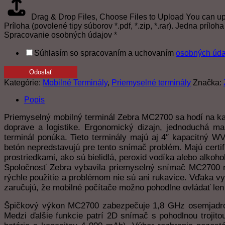
Drag & Drop Files,
Choose Files to Upload
You can upl
Príloha (povolené tipy súborov *.pdf, *.zip, *.rar). Jedna prílo
Spracovanie osobných údajov
*
Súhlasím so spracovaním a uchovaním
osobných úda
Odoslať
Kategórie:
Mobilné Terminály
,
Priemyselné terminály
Značka:
Popis
Priemyselný mobilný terminál Zebra MC2700 sa hodí na ka
doprave a logistike. Ergonomický dizajn, jednoduchá ma
terminál ponúka. Tieto terminály majú aj 4″ kapacitný 
betón nepredstavujú pre tento snímač problém. Majú certif
prostriedkami, ako sú bielidlá, peroxid vodíka alebo alkohol
Spoločnosť Zebra vybavila priemyselný snímač MC2700 nu
rýchle použitie a problémom nie sú ani rukavice. Vďaka vy
zaručujú, že mobilné počítače možno pohodlne ovládať len
Špičkový výkon MC2700 zabezpečuje 1,8 GHz osemjadro
Medzi ďalšie funkcie patrí 2D snímač s pohodlnou trojit