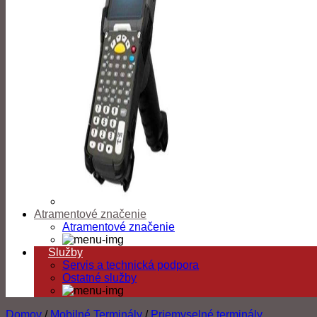
Atramentové značenie
Atramentové značenie
Služby
Servis a technická podpora
Ostatné služby
Domov
/
Mobilné Terminály
/
Priemyselné terminály