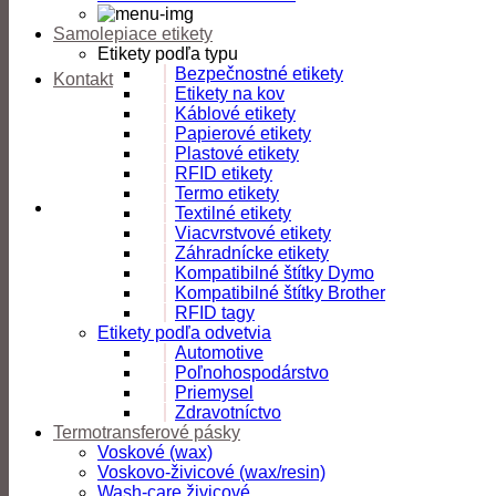
Samolepiace etikety
Etikety podľa typu
Bezpečnostné etikety
Kontakt
Etikety na kov
Káblové etikety
Papierové etikety
Plastové etikety
RFID etikety
Termo etikety
Textilné etikety
Viacvrstvové etikety
Záhradnícke etikety
Kompatibilné štítky Dymo
Kompatibilné štítky Brother
RFID tagy
Etikety podľa odvetvia
Automotive
Poľnohospodárstvo
Priemysel
Zdravotníctvo
Termotransferové pásky
Voskové (wax)
Voskovo-živicové (wax/resin)
Wash-care živicové