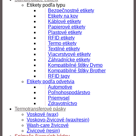
Etikety podľa typu
Bezpečnostné etikety
Etikety na kov
Káblové etikety
Papierové etikety
Plastové etikety
RFID etikety
Termo etikety
Textilné etikety
Viacvrstvové etikety
Záhradnícke etikety
Kompatibilné štítky Dymo
Kompatibilné štítky Brother
RFID tagy
Etikety podľa odvetvia
Automotive
Poľnohospodárstvo
Priemysel
Zdravotníctvo
Termotransferové pásky
Voskové (wax)
Voskovo-živicové (wax/resin)
Wash-care živicové
Živicové (resin)