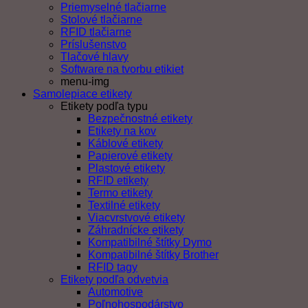
Priemyselné tlačiarne
Stolové tlačiarne
RFID tlačiarne
Príslušenstvo
Tlačové hlavy
Software na tvorbu etikiet
menu-img
Samolepiace etikety
Etikety podľa typu
Bezpečnostné etikety
Etikety na kov
Káblové etikety
Papierové etikety
Plastové etikety
RFID etikety
Termo etikety
Textilné etikety
Viacvrstvové etikety
Záhradnícke etikety
Kompatibilné štítky Dymo
Kompatibilné štítky Brother
RFID tagy
Etikety podľa odvetvia
Automotive
Poľnohospodárstvo