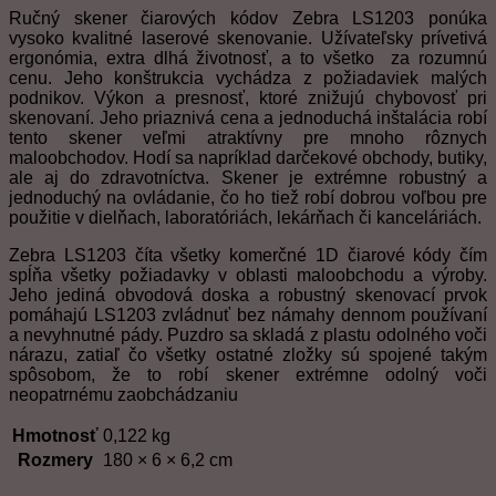
Ručný skener čiarových kódov Zebra LS1203 ponúka
vysoko kvalitné laserové skenovanie. Užívateľsky prívetivá
ergonómia, extra dlhá životnosť, a to všetko za rozumnú
cenu. Jeho konštrukcia vychádza z požiadaviek malých
podnikov. Výkon a presnosť, ktoré znižujú chybovosť pri
skenovaní. Jeho priaznivá cena a jednoduchá inštalácia robí
tento skener veľmi atraktívny pre mnoho rôznych
maloobchodov. Hodí sa napríklad darčekové obchody, butiky,
ale aj do zdravotníctva. Skener je extrémne robustný a
jednoduchý na ovládanie, čo ho tiež robí dobrou voľbou pre
použitie v dielňach, laboratóriách, lekárňach či kanceláriách.
Zebra LS1203 číta všetky komerčné 1D čiarové kódy čím
spĺňa všetky požiadavky v oblasti maloobchodu a výroby.
Jeho jediná obvodová doska a robustný skenovací prvok
pomáhajú LS1203 zvládnuť bez námahy dennom používaní
a nevyhnutné pády. Puzdro sa skladá z plastu odolného voči
nárazu, zatiaľ čo všetky ostatné zložky sú spojené takým
spôsobom, že to robí skener extrémne odolný voči
neopatrnému zaobchádzaniu
Hmotnosť
0,122 kg
Rozmery
180 × 6 × 6,2 cm