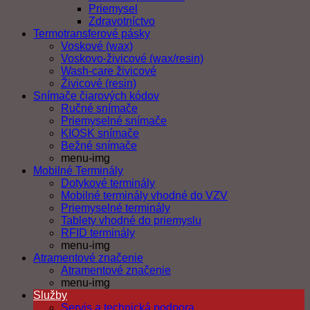
Priemysel
Zdravotníctvo
Termotransferové pásky
Voskové (wax)
Voskovo-živicové (wax/resin)
Wash-care živicové
Živicové (resin)
Snímače čiarových kódov
Ručné snímače
Priemyselné snímače
KIOSK snímače
Bežné snímače
menu-img
Mobilné Terminály
Dotykové terminály
Mobilné terminály vhodné do VZV
Priemyselné terminály
Tablety vhodné do priemyslu
RFID terminály
menu-img
Atramentové značenie
Atramentové značenie
menu-img
Služby
Servis a technická podpora