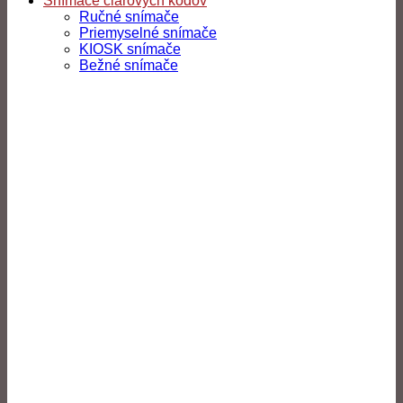
Snímače čiarových kódov
Ručné snímače
Priemyselné snímače
KIOSK snímače
Bežné snímače