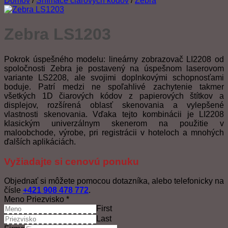
Domov
/
Snímače čiarových kódov
/
Zebra
Zebra LS1203
Pokrok úspešného modelu: lineárny zobrazovač LI2208 od
spoločnosti Zebra je postavený na úspešnom laserovom
variante LS2208, ale svojimi doplnkovými schopnosťami
boduje. Patrí medzi ne spoľahlivé zachytenie takmer
všetkých 1D čiarových kódov z papierových štítkov a
displejov, rozšírená oblasť skenovania a vylepšené
vlastnosti skenovania. Vďaka tejto kombinácii je LI2208
klasickým univerzálnym skenerom na použitie v
maloobchode, výrobe, pri registrácii v hoteloch a mnohých
ďalších aplikáciách.
Vyžiadajte si cenovú ponuku
Objednať si môžete pomocou dotazníka, alebo telefonicky na
čísle
+421 908 478 772
.
Meno Priezvisko
*
First
Last