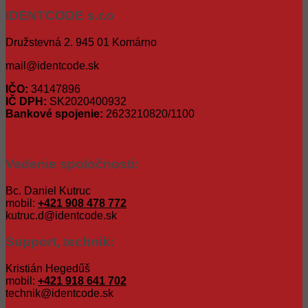
IDENTCODE s.r.o
Družstevná 2. 945 01 Komárno
mail@identcode.sk
IČO:
34147896
IČ DPH:
SK2020400932
Bankové spojenie:
2623210820/1100
Vedenie spoločnosti:
Bc. Daniel Kutruc
mobil:
+421 908 478 772
kutruc.d@identcode.sk
Support, technik:
Kristián Hegedűš
mobil:
+421 918 641 702
technik@identcode.sk