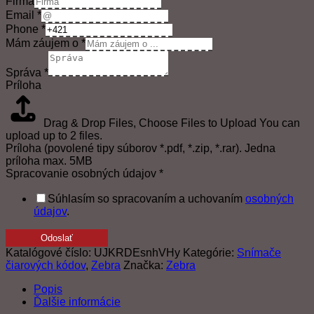
Firma
Email
*
Phone
*
Mám záujem o
*
Správa
*
Príloha
Drag & Drop Files,
Choose Files to Upload
You can
upload up to 2 files.
Príloha (povolené tipy súborov *.pdf, *.zip, *.rar). Jedna
príloha max. 5MB
Spracovanie osobných údajov
*
Súhlasím so spracovaním a uchovaním
osobných
údajov
.
Odoslať
Katalógové číslo:
UJKRDEsnhVHy
Kategórie:
Snímače
čiarových kódov
,
Zebra
Značka:
Zebra
Popis
Ďalšie informácie