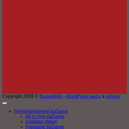
Copyright 2026 ©
BugesWeb
-
WordPress weby
a
eshopy
Termotransferové tlačiarne
All in One tlačiarne
Aplikátor etikiet
Prenosné tlačiarne