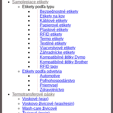
Samolepiace etikety
Etikety podľa typu
Bezpečnostné etikety
Etikety na kov
Káblové etikety
Papierové etikety
Plastové etikety
RFID etikety
Termo etikety
Textilné etikety
Viacvrstvové etikety
Záhradnícke etikety
Kompatibilné štítky Dymo
Kompatibilné štítky Brother
RFID tagy
Etikety podľa odvetvia
Automotive
Poľnohospodárstvo
Priemysel
Zdravotníctvo
Termotransferové pásky
Voskové (wax)
Voskovo-živicové (wax/resin)
Wash-care živicové