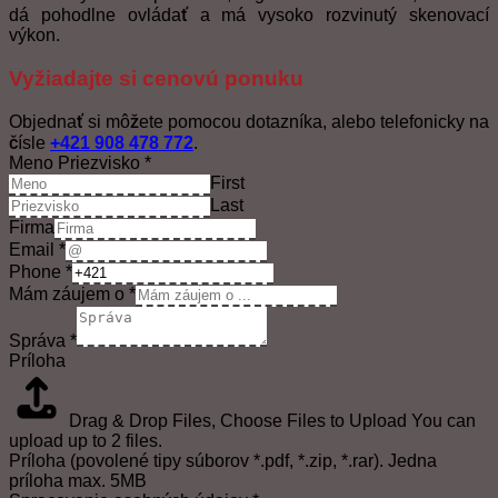
dá pohodlne ovládať a má vysoko rozvinutý skenovací
výkon.
Vyžiadajte si cenovú ponuku
Objednať si môžete pomocou dotazníka, alebo telefonicky na
čísle
+421 908 478 772
.
Meno Priezvisko
*
First
Last
Firma
Email
*
Phone
*
Mám záujem o
*
Správa
*
Príloha
Drag & Drop Files,
Choose Files to Upload
You can
upload up to 2 files.
Príloha (povolené tipy súborov *.pdf, *.zip, *.rar). Jedna
príloha max. 5MB