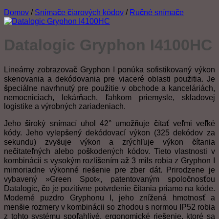
Domov
/
Snímače čiarových kódov
/
Ručné snímače
Datalogic Gryphon I4100HC
Lineárny zobrazovač Gryphon I ponúka sofistikovaný výkon
skenovania a dekódovania pre viaceré oblasti použitia. Je
špeciálne navrhnutý pre použitie v obchode a kanceláriách,
nemocniciach, lekárňach, ľahkom priemysle, skladovej
logistike a výrobných zariadeniach.
Jeho široký snímací uhol 42° umožňuje čítať veľmi veľké
kódy. Jeho vylepšený dekódovací výkon (325 dekódov za
sekundu) zvyšuje výkon a zrýchľuje výkon čítania
nečitateľných alebo poškodených kódov. Tieto vlastnosti v
kombinácii s vysokým rozlíšením až 3 mils robia z Gryphon I
mimoriadne výkonné riešenie pre zber dát. Prirodzene je
vybavený »Green Spot«, patentovaným spoločnosťou
Datalogic, čo je pozitívne potvrdenie čítania priamo na kóde.
Moderné puzdro Gryphonu I, jeho znížená hmotnosť a
menšie rozmery v kombinácii so zhodou s normou IP52 robia
z tohto systému spoľahlivé, ergonomické riešenie, ktoré sa