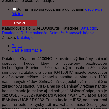
Spracovanie osobných údajov
*
Súhlasím so spracovaním a uchovaním
osobných
údajov
.
Odoslať
Katalógové číslo:
SjJeEOQpKygP
Kategórie:
Datalogic
,
Datalogic
,
Ručné snímače
,
Snímače čiarových kódov
Značka:
Datalogic
Popis
Ďalšie informácie
Datalogic Gryphon I4100HC je bezdrôtový lineárny snímač
čiarových kódov, ktorý je vybavený bezdrôtovou
technológiou Bluetooth 2.0 s rádiovým dosahom 30 m. So
snímačom Datalogic Gryphon IG4100HC môžete pracovať aj
v dávkovom režime. Kapacita pamäte je viac ako 1200
nasnímaných kódov. Snímač má dvojpolohovú multifunkčnú
základňovú stanicu. Vďaka nej sa dá snímať v režime hands-
free, snímanie je možné aj pri nabíjaní. Možnosť pripojenia je
cez USB / RS232 / Keyboard Wedge / Wan Emulation alebo
IBM46xx / USB / RS232. Trieda krytia je IP52, odolnosť proti
pádu na betón z výšky 1,8 ma váha snímača 225 g (bez