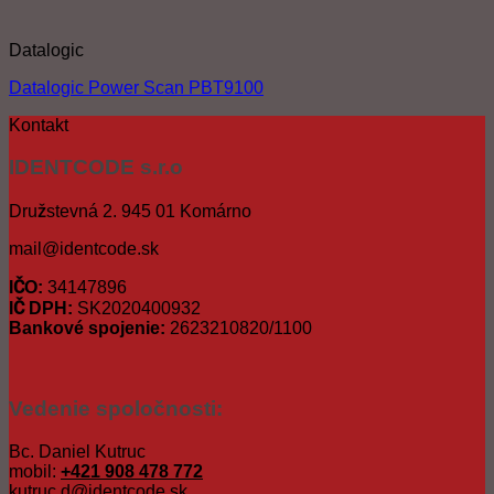
Datalogic
Datalogic Power Scan PBT9100
Kontakt
IDENTCODE s.r.o
Družstevná 2. 945 01 Komárno
mail@identcode.sk
IČO:
34147896
IČ DPH:
SK2020400932
Bankové spojenie:
2623210820/1100
Vedenie spoločnosti:
Bc. Daniel Kutruc
mobil:
+421 908 478 772
kutruc.d@identcode.sk