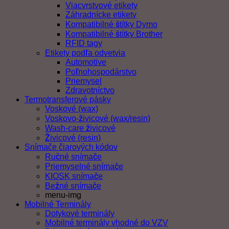
Viacvrstvové etikety
Záhradnícke etikety
Kompatibilné štítky Dymo
Kompatibilné štítky Brother
RFID tagy
Etikety podľa odvetvia
Automotive
Poľnohospodárstvo
Priemysel
Zdravotníctvo
Termotransferové pásky
Voskové (wax)
Voskovo-živicové (wax/resin)
Wash-care živicové
Živicové (resin)
Snímače čiarových kódov
Ručné snímače
Priemyselné snímače
KIOSK snímače
Bežné snímače
menu-img
Mobilné Terminály
Dotykové terminály
Mobilné terminály vhodné do VZV