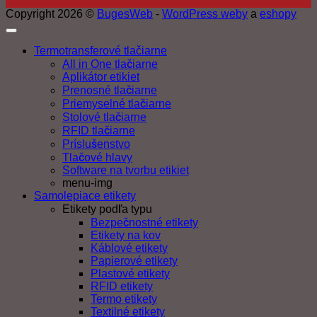
Copyright 2026 ©
BugesWeb
-
WordPress weby
a
eshopy
Termotransferové tlačiarne
All in One tlačiarne
Aplikátor etikiet
Prenosné tlačiarne
Priemyselné tlačiarne
Stolové tlačiarne
RFID tlačiarne
Príslušenstvo
Tlačové hlavy
Software na tvorbu etikiet
menu-img
Samolepiace etikety
Etikety podľa typu
Bezpečnostné etikety
Etikety na kov
Káblové etikety
Papierové etikety
Plastové etikety
RFID etikety
Termo etikety
Textilné etikety