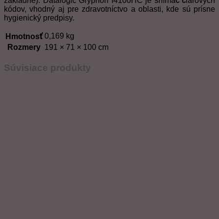
základne). Datalogic Gryphon I4100HC je snímač čiarových
kódov, vhodný aj pre zdravotníctvo a oblasti, kde sú prísne
hygienický predpisy.
0,169 kg
Hmotnosť
Rozmery
191 × 71 × 100 cm
Súvisiace produkty