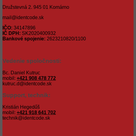
Družstevná 2. 945 01 Komárno
mail@identcode.sk
IČO:
34147896
IČ DPH:
SK2020400932
Bankové spojenie:
2623210820/1100
Vedenie spoločnosti:
Bc. Daniel Kutruc
mobil:
+421 908 478 772
kutruc.d@identcode.sk
Support, technik:
Kristián Hegedűš
mobil:
+421 918 641 702
technik@identcode.sk