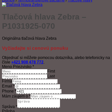
Domov
/
Termotransferové tlačiarne
/
Tlačové hlavy
Tlačová hlava Zebra –
P1031925-070
Originálna tlačová hlava Zebra
Vyžiadajte si cenovú ponuku
Objednať si môžete pomocou dotazníka, alebo telefonicky na
čísle
+421 908 478 772
.
Meno Priezvisko
*
First
Last
Firma
Email
*
Phone
*
Mám záujem o
*
Správa
*
Príloha