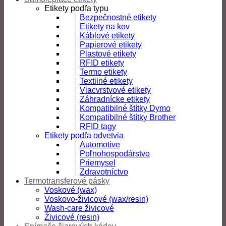
Etikety podľa typu
Bezpečnostné etikety
Etikety na kov
Káblové etikety
Papierové etikety
Plastové etikety
RFID etikety
Termo etikety
Textilné etikety
Viacvrstvové etikety
Záhradnícke etikety
Kompatibilné štítky Dymo
Kompatibilné štítky Brother
RFID tagy
Etikety podľa odvetvia
Automotive
Poľnohospodárstvo
Priemysel
Zdravotníctvo
Termotransferové pásky
Voskové (wax)
Voskovo-živicové (wax/resin)
Wash-care živicové
Živicové (resin)