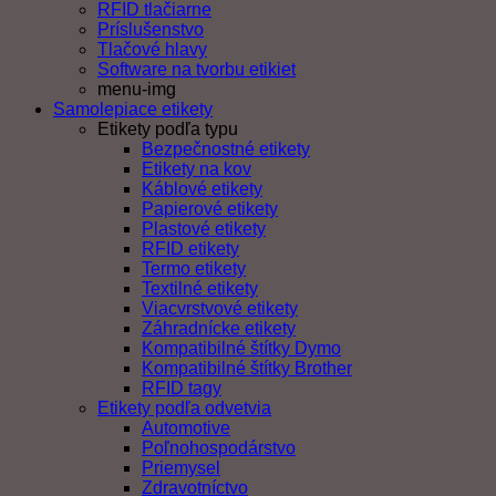
RFID tlačiarne
Príslušenstvo
Tlačové hlavy
Software na tvorbu etikiet
menu-img
Samolepiace etikety
Etikety podľa typu
Bezpečnostné etikety
Etikety na kov
Káblové etikety
Papierové etikety
Plastové etikety
RFID etikety
Termo etikety
Textilné etikety
Viacvrstvové etikety
Záhradnícke etikety
Kompatibilné štítky Dymo
Kompatibilné štítky Brother
RFID tagy
Etikety podľa odvetvia
Automotive
Poľnohospodárstvo
Priemysel
Zdravotníctvo