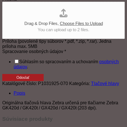
Drag & Drop Files,
Choose Files to Upload
You can upload up to 2 files.
Príloha (povolené tipy súborov *.pdf, *.zip, *.rar). Jedna
príloha max. 5MB
Spracovanie osobných údajov
*
Súhlasím so spracovaním a uchovaním
osobných
údajov
.
Odoslať
Katalógové číslo:
P1031925-070
Kategória:
Tlačové hlavy
Popis
Originálna tlačová hlava Zebra určená pre tlačiarne Zebra
GK420d / GK420t / GX420d / GX420t (203 dpi).
Súvisiace produkty