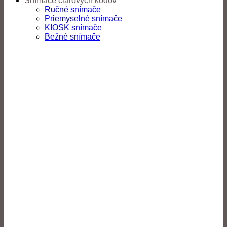
Snímače čiarových kódov
Ručné snímače
Priemyselné snímače
KIOSK snímače
Bežné snímače