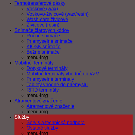
Termotransferové pásky
Voskové (wax)
Voskovo-živicové (wax/resin)
Wash-care živicové
Živicové (resin)
Snímače čiarových kódov
Ručné snímače
Priemyselné snímače
KIOSK snímače
Bežné snímače
menu-img
Mobilné Terminály
Dotykové terminály
Mobilné terminály vhodné do VZV
Priemyselné terminály
Tablety vhodné do priemyslu
RFID terminály
menu-img
Atramentové značenie
Atramentové značenie
menu-img
Služby
Servis a technická podpora
Ostatné služby
menu-img