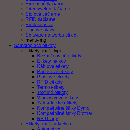
Prenosné tlačiarne
Priemyselné tlačiarne
Stolové tlačiarne
RFID tlačiarne
Príslušenstvo
Tlačové hlavy
Software na tvorbu etikiet
menu-img
Samolepiace etikety
Etikety podľa typu
Bezpečnostné etikety
Etikety na kov
Káblové etikety
Papierové etikety
Plastové etikety
RFID etikety
Termo etikety
Textilné etikety
Viacvrstvové etikety
Záhradnícke etikety
Kompatibilné štítky Dymo
Kompatibilné štítky Brother
RFID tagy
Etikety podľa odvetvia
Automotive