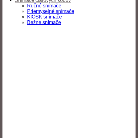
Snímače čiarových kódov
Ručné snímače
Priemyselné snímače
KIOSK snímače
Bežné snímače