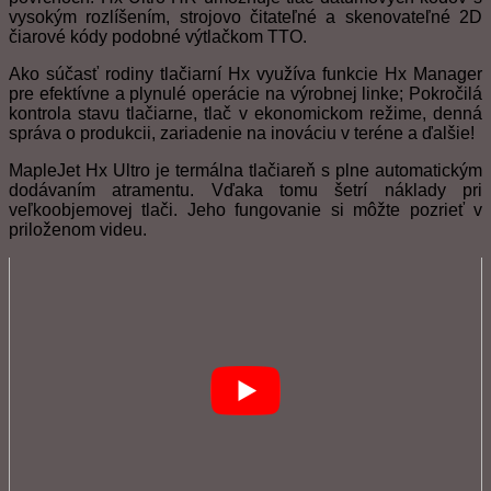
vysokým rozlíšením, strojovo čitateľné a skenovateľné 2D
čiarové kódy podobné výtlačkom TTO.
Ako súčasť rodiny tlačiarní Hx využíva funkcie Hx Manager
pre efektívne a plynulé operácie na výrobnej linke; Pokročilá
kontrola stavu tlačiarne, tlač v ekonomickom režime, denná
správa o produkcii, zariadenie na inováciu v teréne a ďalšie!
MapleJet Hx Ultro je termálna tlačiareň s plne automatickým
dodávaním atramentu. Vďaka tomu šetrí náklady pri
veľkoobjemovej tlači. Jeho fungovanie si môžte pozrieť v
priloženom videu.