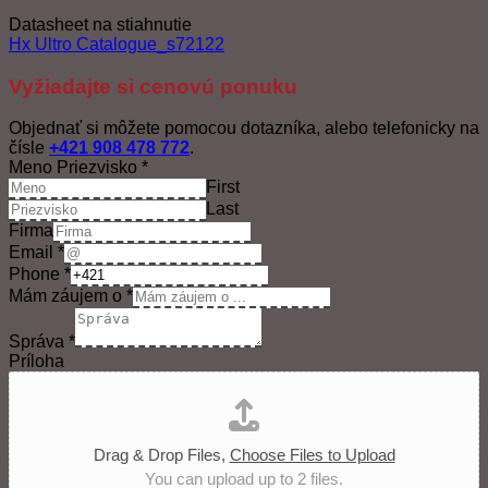
Datasheet na stiahnutie
Hx Ultro Catalogue_s72122
Vyžiadajte si cenovú ponuku
Objednať si môžete pomocou dotazníka, alebo telefonicky na
čísle
+421 908 478 772
.
Meno Priezvisko
*
First
Last
Firma
Email
*
Phone
*
Mám záujem o
*
Správa
*
Príloha
Drag & Drop Files,
Choose Files to Upload
You can upload up to 2 files.