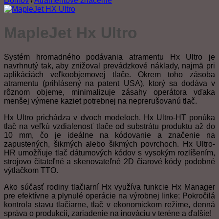
Domov
/
Atramentové značenie
MapleJet Hx Ultro
Systém hromadného podávania atramentu Hx Ultro je
navrhnutý tak, aby znižoval prevádzkové náklady, najmä pri
aplikáciách veľkoobjemovej tlače. Okrem toho zásoba
atramentu (prihlásený na patent USA), ktorý sa dodáva v
rôznom objeme, minimalizuje zásahy operátora vďaka
menšej výmene kaziet potrebnej na neprerušovanú tlač.
Hx Ultro prichádza v dvoch modeloch. Hx Ultro-HT ponúka
tlač na veľkú vzdialenosť tlače od substrátu produktu až do
10 mm, čo je ideálne na kódovanie a značenie na
zapustených, šikmých alebo šikmých povrchoch. Hx Ultro-
HR umožňuje tlač dátumových kódov s vysokým rozlíšením,
strojovo čitateľné a skenovateľné 2D čiarové kódy podobné
výtlačkom TTO.
Ako súčasť rodiny tlačiarní Hx využíva funkcie Hx Manager
pre efektívne a plynulé operácie na výrobnej linke; Pokročilá
kontrola stavu tlačiarne, tlač v ekonomickom režime, denná
správa o produkcii, zariadenie na inováciu v teréne a ďalšie!