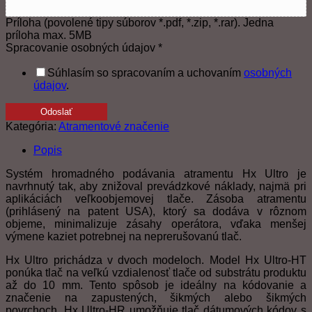
Príloha (povolené tipy súborov *.pdf, *.zip, *.rar). Jedna
príloha max. 5MB
Spracovanie osobných údajov
*
Súhlasím so spracovaním a uchovaním
osobných
údajov
.
Odoslať
Kategória:
Atramentové značenie
Popis
Systém hromadného podávania atramentu Hx Ultro je
navrhnutý tak, aby znižoval prevádzkové náklady, najmä pri
aplikáciách veľkoobjemovej tlače. Zásoba atramentu
(prihlásený na patent USA), ktorý sa dodáva v rôznom
objeme, minimalizuje zásahy operátora, vďaka menšej
výmene kaziet potrebnej na neprerušovanú tlač.
Hx Ultro prichádza v dvoch modeloch. Model Hx Ultro-HT
ponúka tlač na veľkú vzdialenosť tlače od substrátu produktu
až do 10 mm. Tento spôsob je ideálny na kódovanie a
značenie na zapustených, šikmých alebo šikmých
povrchoch. Hx Ultro-HR umožňuje tlač dátumových kódov s