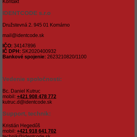
Kontakt
IDENTCODE s.r.o
Družstevná 2. 945 01 Komárno
mail@identcode.sk
IČO:
34147896
IČ DPH:
SK2020400932
Bankové spojenie:
2623210820/1100
Vedenie spoločnosti:
Bc. Daniel Kutruc
mobil:
+421 908 478 772
kutruc.d@identcode.sk
Support, technik:
Kristián Hegedűš
mobil:
+421 918 641 702
technik@identcode.sk