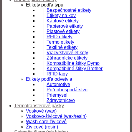
Etikety podľa typu
Bezpečnostné etikety
Etikety na kov
Káblové etikety
Papierové etikety
Plastové etikety
RFID etikety
Termo etikety
Textilné etikety
Viacvrstvové etikety
Záhradnícke etikety
Kompatibilné štítky Dymo
Kompatibilné štítky Brother
RFID tagy
Etikety podľa odvetvia
Automotive
Poľnohospodárstvo
Priemysel
Zdravotníctvo
Termotransferové pásky
Voskové (wax)
Voskovo-živicové (wax/resin)
Wash-care živicové
Živicové (resin)