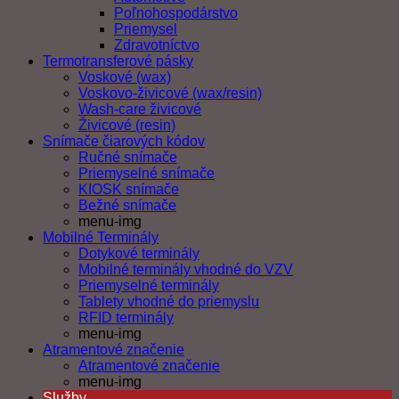
Poľnohospodárstvo
Priemysel
Zdravotníctvo
Termotransferové pásky
Voskové (wax)
Voskovo-živicové (wax/resin)
Wash-care živicové
Živicové (resin)
Snímače čiarových kódov
Ručné snímače
Priemyselné snímače
KIOSK snímače
Bežné snímače
menu-img
Mobilné Terminály
Dotykové terminály
Mobilné terminály vhodné do VZV
Priemyselné terminály
Tablety vhodné do priemyslu
RFID terminály
menu-img
Atramentové značenie
Atramentové značenie
menu-img
Služby