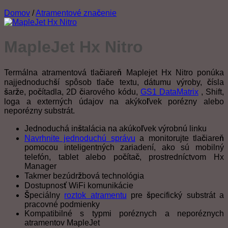
Domov
/
Atramentové značenie
MapleJet Hx Nitro
Termálna atramentová tlačiareň Maplejet Hx Nitro ponúka
najjednoduchší spôsob tlače textu, dátumu výroby, čísla
šarže, počítadla, 2D čiarového kódu,
GS1 DataMatrix
, Shift,
loga a externých údajov na akýkoľvek porézny alebo
neporézny substrát.
Jednoduchá inštalácia na akúkoľvek výrobnú linku
Navrhnite jednoduchú správu
a monitorujte tlačiareň
pomocou inteligentných zariadení, ako sú mobilný
telefón, tablet alebo počítač, prostredníctvom Hx
Manager
Takmer bezúdržbová technológia
Dostupnosť WiFi komunikácie
Špeciálny
roztok atramentu
pre špecifický substrát a
pracovné podmienky
Kompatibilné s typmi poréznych a neporéznych
atramentov MapleJet