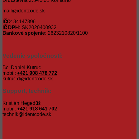
Družstevná 2. 945 01 Komárno
mail@identcode.sk
IČO:
34147896
IČ DPH:
SK2020400932
Bankové spojenie:
2623210820/1100
Vedenie spoločnosti:
Bc. Daniel Kutruc
mobil:
+421 908 478 772
kutruc.d@identcode.sk
Support, technik:
Kristián Hegedűš
mobil:
+421 918 641 702
technik@identcode.sk