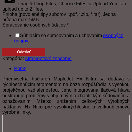
Drag & Drop Files,
Choose Files to Upload
You can
upload up to 2 files.
Príloha (povolené tipy súborov *.pdf, *.zip, *.rar). Jedna
príloha max. 5MB
Spracovanie osobných údajov
*
Súhlasím so spracovaním a uchovaním
osobných
údajov
.
Odoslať
Kategória:
Atramentové značenie
Popis
Priemyselná tlačiareň MapleJet Hx Nitro sa dodáva s
rýchloschnúcim atramentom na báze rozpúšťadla s vysokou
projekčnou vzdialenosťou. Jeho integrovaná tlačová hlava
odstraňuje problémy s objemným a chaotickým kódovaním a
označovaním. Všetko znížením celkových výrobných
nákladov. Hx Nitro pre vysokorýchlostné a veľkoobjemové
výrobné linky.