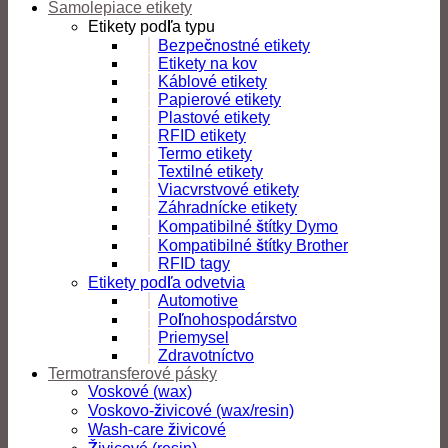
Samolepiace etikety
Etikety podľa typu
Bezpečnostné etikety
Etikety na kov
Káblové etikety
Papierové etikety
Plastové etikety
RFID etikety
Termo etikety
Textilné etikety
Viacvrstvové etikety
Záhradnícke etikety
Kompatibilné štítky Dymo
Kompatibilné štítky Brother
RFID tagy
Etikety podľa odvetvia
Automotive
Poľnohospodárstvo
Priemysel
Zdravotníctvo
Termotransferové pásky
Voskové (wax)
Voskovo-živicové (wax/resin)
Wash-care živicové