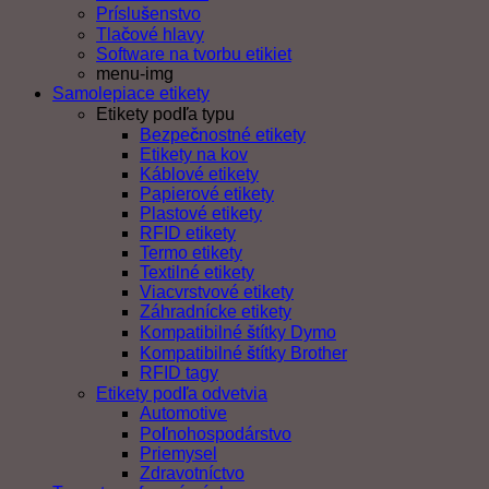
Príslušenstvo
Tlačové hlavy
Software na tvorbu etikiet
menu-img
Samolepiace etikety
Etikety podľa typu
Bezpečnostné etikety
Etikety na kov
Káblové etikety
Papierové etikety
Plastové etikety
RFID etikety
Termo etikety
Textilné etikety
Viacvrstvové etikety
Záhradnícke etikety
Kompatibilné štítky Dymo
Kompatibilné štítky Brother
RFID tagy
Etikety podľa odvetvia
Automotive
Poľnohospodárstvo
Priemysel
Zdravotníctvo