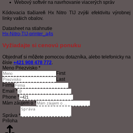
Webový softvér na navrhovanie viacerých správ
Kódovacia tlačiareň Hx Nitro TIJ zvýši efektivitu výrobnej
linky vašich obalov.
Datasheet na stiahnutie
Hx-Nitro-TIJ-printer_a4s
Vyžiadajte si cenovú ponuku
Objednať si môžete pomocou dotazníka, alebo telefonicky na
čísle
+421 908 478 772
.
Meno Priezvisko
*
First
Last
Firma
Email
*
Phone
*
Mám záujem o
*
Správa
*
Príloha