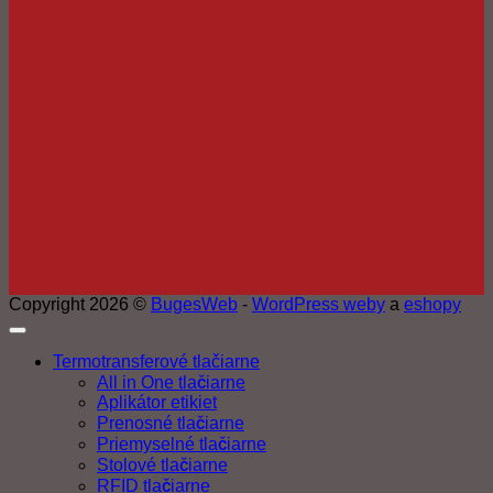
Copyright 2026 ©
BugesWeb
-
WordPress weby
a
eshopy
Termotransferové tlačiarne
All in One tlačiarne
Aplikátor etikiet
Prenosné tlačiarne
Priemyselné tlačiarne
Stolové tlačiarne
RFID tlačiarne