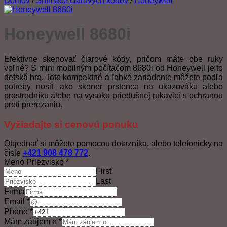
Domov
/
Snímače čiarových kódov
/
Honeywell
Honeywell 8680i
Efektívne skenovať čiarové kódy, pričom máte obe ruky
voľné? S mini mobilným počítačom 8680i od Honeywell je to
detská hra. Toto kompaktné a ľahké zariadenie môžete podľa
potreby nosiť ako skener prstenca na ukazováku alebo
prostredníku alebo na vysoko priedušnej rukavici s ochranou
proti prerezaniu.
Vyžiadajte si cenovú ponuku
Objednať si môžete pomocou dotazníka, alebo telefonicky na
čísle
+421 908 478 772
.
Meno Priezvisko
*
First
Last
Firma
Email
*
Phone
*
Mám záujem o
*