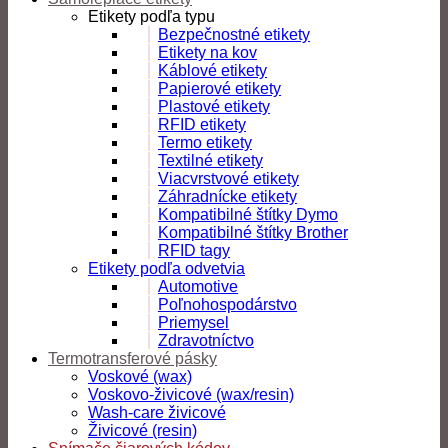
Etikety podľa typu
Bezpečnostné etikety
Etikety na kov
Káblové etikety
Papierové etikety
Plastové etikety
RFID etikety
Termo etikety
Textilné etikety
Viacvrstvové etikety
Záhradnícke etikety
Kompatibilné štítky Dymo
Kompatibilné štítky Brother
RFID tagy
Etikety podľa odvetvia
Automotive
Poľnohospodárstvo
Priemysel
Zdravotníctvo
Termotransferové pásky
Voskové (wax)
Voskovo-živicové (wax/resin)
Wash-care živicové
Živicové (resin)