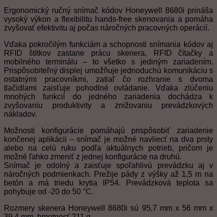
Ergonomický ručný snímač kódov Honeywell 8680i prináša
vysoký výkon a flexibilitu hands-free skenovania a pomáha
zvyšovať efektivitu aj počas náročných pracovných operácií.
Vďaka pokročilým funkciám a schopnosti snímania kódov aj
RFID štítkov zastane prácu skenera, RFID čítačky a
mobilného terminálu – to všetko s jediným zariadením.
Prispôsobiteľný displej umožňuje jednoduchú komunikáciu s
ostatnými pracovníkmi, zatiaľ čo rozhranie s dvoma
tlačidlami zaisťuje pohodlné ovládanie. Vďaka zlúčeniu
mnohých funkcií do jedného zariadenia dochádza k
zvyšovaniu produktivity a znižovaniu prevádzkových
nákladov.
Možnosti konfigurácie pomáhajú prispôsobiť zariadenie
končenej aplikácii – snímač je možné navliecť na dva prsty
alebo na celú ruku podľa aktuálnych potrieb, pričom je
možné ľahko zmeniť z jednej konfigurácie na druhú.
Snímač je odolný a zaisťuje spoľahlivú prevádzku aj v
náročných podmienkach. Prežije pády z výšky až 1,5 m na
betón a má triedu krytia IP54. Prevádzková teplota sa
pohybuje od -20 do 50 °C.
Rozmery skenera Honeywell 8680i sú 95,7 mm x 56 mm x
39,4 mm, hmotnosť 211 g.