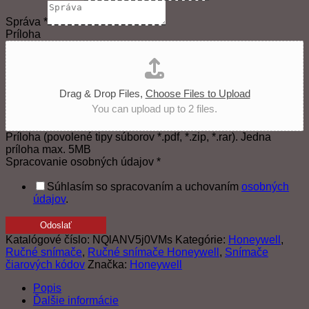
Správa
*
Príloha
Drag & Drop Files,
Choose Files to Upload
You can upload up to 2 files.
Príloha (povolené tipy súborov *.pdf, *.zip, *.rar). Jedna
príloha max. 5MB
Spracovanie osobných údajov
*
Súhlasím so spracovaním a uchovaním
osobných
údajov
.
Odoslať
Katalógové číslo:
NQlANV5j0VMs
Kategórie:
Honeywell
,
Ručné snímače
,
Ručné snímače Honeywell
,
Snímače
čiarových kódov
Značka:
Honeywell
Popis
Ďalšie informácie