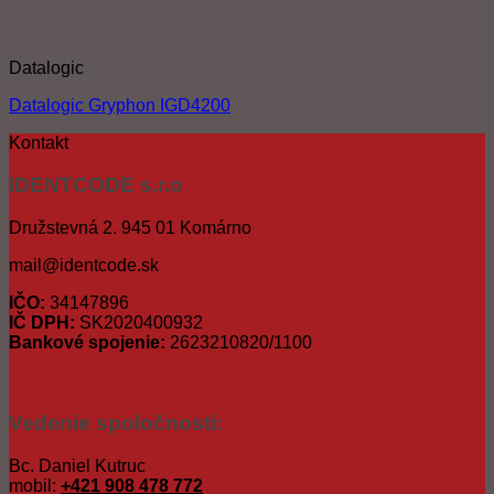
Datalogic
Datalogic Gryphon IGD4200
Kontakt
IDENTCODE s.r.o
Družstevná 2. 945 01 Komárno
mail@identcode.sk
IČO:
34147896
IČ DPH:
SK2020400932
Bankové spojenie:
2623210820/1100
Vedenie spoločnosti:
Bc. Daniel Kutruc
mobil:
+421 908 478 772