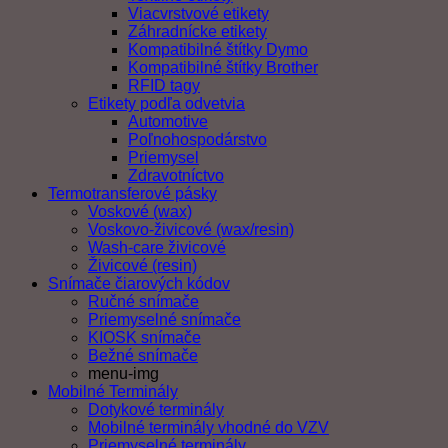
Viacvrstvové etikety
Záhradnícke etikety
Kompatibilné štítky Dymo
Kompatibilné štítky Brother
RFID tagy
Etikety podľa odvetvia
Automotive
Poľnohospodárstvo
Priemysel
Zdravotníctvo
Termotransferové pásky
Voskové (wax)
Voskovo-živicové (wax/resin)
Wash-care živicové
Živicové (resin)
Snímače čiarových kódov
Ručné snímače
Priemyselné snímače
KIOSK snímače
Bežné snímače
menu-img
Mobilné Terminály
Dotykové terminály
Mobilné terminály vhodné do VZV
Priemyselné terminály