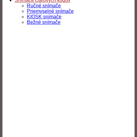
Snímače čiarových kódov
Ručné snímače
Priemyselné snímače
KIOSK snímače
Bežné snímače