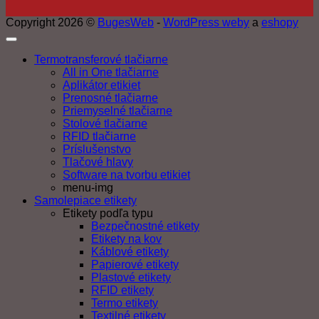
Copyright 2026 ©
BugesWeb
-
WordPress weby
a
eshopy
Termotransferové tlačiarne
All in One tlačiarne
Aplikátor etikiet
Prenosné tlačiarne
Priemyselné tlačiarne
Stolové tlačiarne
RFID tlačiarne
Príslušenstvo
Tlačové hlavy
Software na tvorbu etikiet
menu-img
Samolepiace etikety
Etikety podľa typu
Bezpečnostné etikety
Etikety na kov
Káblové etikety
Papierové etikety
Plastové etikety
RFID etikety
Termo etikety
Textilné etikety