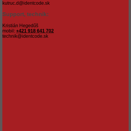
kutruc.d@identcode.sk
Support, technik:
Kristián Hegedűš
mobil:
+421 918 641 702
technik@identcode.sk