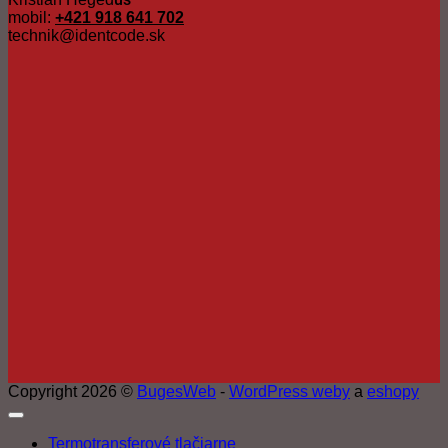
mobil:
+421 918 641 702
technik@identcode.sk
Copyright 2026 ©
BugesWeb
-
WordPress weby
a
eshopy
Termotransferové tlačiarne