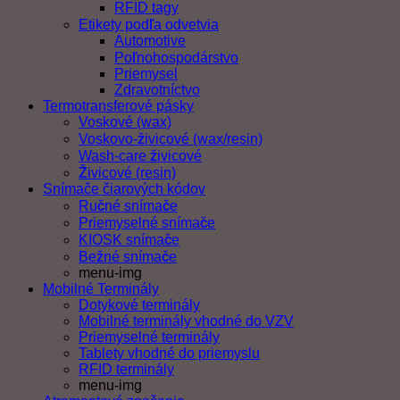
RFID tagy
Etikety podľa odvetvia
Automotive
Poľnohospodárstvo
Priemysel
Zdravotníctvo
Termotransferové pásky
Voskové (wax)
Voskovo-živicové (wax/resin)
Wash-care živicové
Živicové (resin)
Snímače čiarových kódov
Ručné snímače
Priemyselné snímače
KIOSK snímače
Bežné snímače
menu-img
Mobilné Terminály
Dotykové terminály
Mobilné terminály vhodné do VZV
Priemyselné terminály
Tablety vhodné do priemyslu
RFID terminály
menu-img