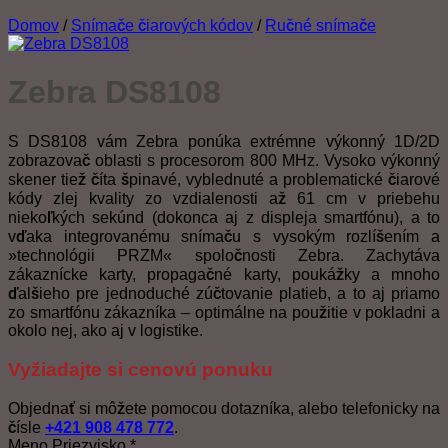
Domov
/
Snímače čiarových kódov
/
Ručné snímače
Zebra DS8108
S DS8108 vám Zebra ponúka extrémne výkonný 1D/2D
zobrazovač oblasti s procesorom 800 MHz. Vysoko výkonný
skener tiež číta špinavé, vyblednuté a problematické čiarové
kódy zlej kvality zo vzdialenosti až 61 cm v priebehu
niekoľkých sekúnd (dokonca aj z displeja smartfónu), a to
vďaka integrovanému snímaču s vysokým rozlíšením a
»technológii PRZM« spoločnosti Zebra. Zachytáva
zákaznícke karty, propagačné karty, poukážky a mnoho
ďalšieho pre jednoduché zúčtovanie platieb, a to aj priamo
zo smartfónu zákazníka – optimálne na použitie v pokladni a
okolo nej, ako aj v logistike.
Vyžiadajte si cenovú ponuku
Objednať si môžete pomocou dotazníka, alebo telefonicky na
čísle
+421 908 478 772
.
Meno Priezvisko
*