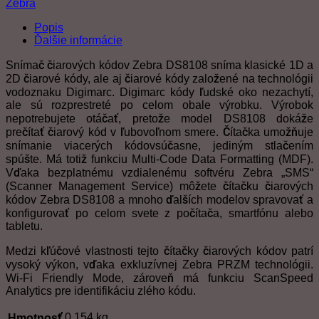
Zebra
Popis
Ďalšie informácie
Snímač čiarových kódov Zebra DS8108 sníma klasické 1D a
2D čiarové kódy, ale aj čiarové kódy založené na technológii
vodoznaku Digimarc. Digimarc kódy ľudské oko nezachytí,
ale sú rozprestreté po celom obale výrobku. Výrobok
nepotrebujete otáčať, pretože model DS8108 dokáže
prečítať čiarový kód v ľubovoľnom smere. Čítačka umožňuje
snímanie viacerých kódovsúčasne, jediným stlačením
spúšte. Má totiž funkciu Multi-Code Data Formatting (MDF).
Vďaka bezplatnému vzdialenému softvéru Zebra „SMS“
(Scanner Management Service) môžete čítačku čiarových
kódov Zebra DS8108 a mnoho ďalších modelov spravovať a
konfigurovať po celom svete z počítača, smartfónu alebo
tabletu.
Medzi kľúčové vlastnosti tejto čítačky čiarových kódov patrí
vysoký výkon, vďaka exkluzívnej Zebra PRZM technológii.
Wi-Fi Friendly Mode, zároveň má funkciu ScanSpeed
Analytics pre identifikáciu zlého kódu.
0,154 kg
Hmotnosť