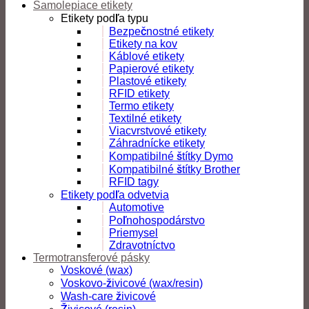
Samolepiace etikety
Etikety podľa typu
Bezpečnostné etikety
Etikety na kov
Káblové etikety
Papierové etikety
Plastové etikety
RFID etikety
Termo etikety
Textilné etikety
Viacvrstvové etikety
Záhradnícke etikety
Kompatibilné štítky Dymo
Kompatibilné štítky Brother
RFID tagy
Etikety podľa odvetvia
Automotive
Poľnohospodárstvo
Priemysel
Zdravotníctvo
Termotransferové pásky
Voskové (wax)
Voskovo-živicové (wax/resin)
Wash-care živicové