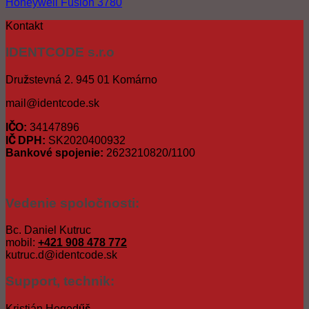
Honeywell Fusion 3780
Kontakt
IDENTCODE s.r.o
Družstevná 2. 945 01 Komárno
mail@identcode.sk
IČO:
34147896
IČ DPH:
SK2020400932
Bankové spojenie:
2623210820/1100
Vedenie spoločnosti:
Bc. Daniel Kutruc
mobil:
+421 908 478 772
kutruc.d@identcode.sk
Support, technik:
Kristián Hegedűš