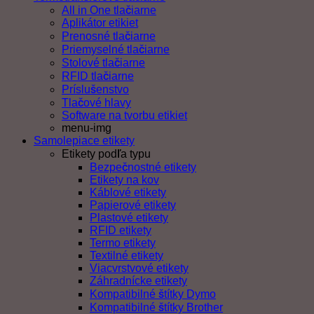
All in One tlačiarne
Aplikátor etikiet
Prenosné tlačiarne
Priemyselné tlačiarne
Stolové tlačiarne
RFID tlačiarne
Príslušenstvo
Tlačové hlavy
Software na tvorbu etikiet
menu-img
Samolepiace etikety
Etikety podľa typu
Bezpečnostné etikety
Etikety na kov
Káblové etikety
Papierové etikety
Plastové etikety
RFID etikety
Termo etikety
Textilné etikety
Viacvrstvové etikety
Záhradnícke etikety
Kompatibilné štítky Dymo
Kompatibilné štítky Brother