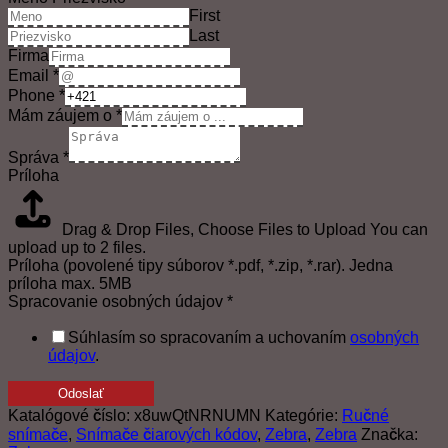
First
Last
Firma
Email
*
Phone
*
Mám záujem o
*
Správa
*
Príloha
Drag & Drop Files,
Choose Files to Upload
You can
upload up to 2 files.
Príloha (povolené tipy súborov *.pdf, *.zip, *.rar). Jedna
príloha max. 5MB
Spracovanie osobných údajov
*
Súhlasím so spracovaním a uchovaním
osobných
údajov
.
Odoslať
Katalógové číslo:
x8uwQtNRNUMN
Kategórie:
Ručné
snímače
,
Snímače čiarových kódov
,
Zebra
,
Zebra
Značka: