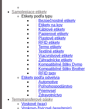
Samolepiace etikety
Etikety podľa typu
Bezpečnostné etikety
Etikety na kov
Káblové etikety
Papierové etikety
Plastové etikety
RFID etikety
Termo etikety
Textilné etikety
Viacvrstvové etikety
Záhradnícke etikety
Kompatibilné štítky Dymo
Kompatibilné štítky Brother
RFID tagy
Etikety podľa odvetvia
Automotive
Poľnohospodárstvo
Priemysel
Zdravotníctvo
Termotransferové pásky
Voskové (wax)
Voskovo-živicové (wax/resin)