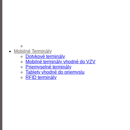
Mobilné Terminály
Dotykové terminály
Mobilné terminály vhodné do VZV
Priemyselné terminály
Tablety vhodné do priemyslu
RFID terminály