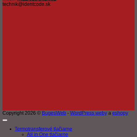
technik@identcode.sk
Copyright 2026 ©
BugesWeb
-
WordPress weby
a
eshopy
Termotransferové tlačiarne
All in One tlačiarne