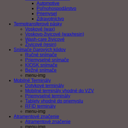
Automotive
Poľnohospodárstvo
Priemysel
Zdravotníctvo
Termotransferové pásky
Voskové (wax)
Voskovo-živicové (wax/resin)
Wash-care živicové
Živicové (resin)
Snímače čiarových kódov
Ručné snímače
Priemyselné snímače
KIOSK snímače
Bežné snímače
menu-img
Mobilné Terminály
Dotykové terminály
Mobilné terminály vhodné do VZV
Priemyselné terminály
Tablety vhodné do priemyslu
RFID terminály
menu-img
Atramentové značenie
Atramentové značenie
menu-img