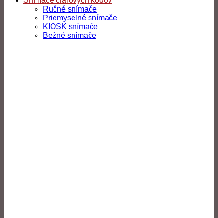
Snímače čiarových kódov
Ručné snímače
Priemyselné snímače
KIOSK snímače
Bežné snímače