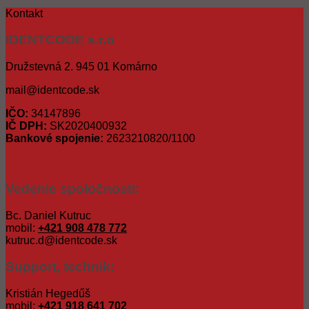
Kontakt
IDENTCODE s.r.o
Družstevná 2. 945 01 Komárno
mail@identcode.sk
IČO:
34147896
IČ DPH:
SK2020400932
Bankové spojenie:
2623210820/1100
Vedenie spoločnosti:
Bc. Daniel Kutruc
mobil:
+421 908 478 772
kutruc.d@identcode.sk
Support, technik:
Kristián Hegedűš
mobil:
+421 918 641 702