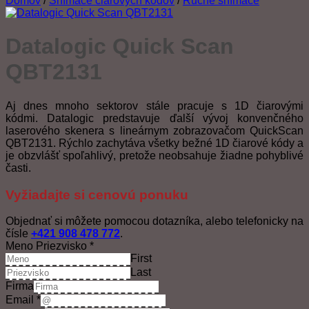
Domov
/
Snímače čiarových kódov
/
Ručné snímače
Datalogic Quick Scan
QBT2131
Aj dnes mnoho sektorov stále pracuje s 1D čiarovými
kódmi. Datalogic predstavuje ďalší vývoj konvenčného
laserového skenera s lineárnym zobrazovačom QuickScan
QBT2131. Rýchlo zachytáva všetky bežné 1D čiarové kódy a
je obzvlášť spoľahlivý, pretože neobsahuje žiadne pohyblivé
časti.
Vyžiadajte si cenovú ponuku
Objednať si môžete pomocou dotazníka, alebo telefonicky na
čísle
+421 908 478 772
.
Meno Priezvisko
*
First
Last
Firma
Email
*