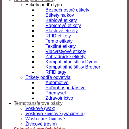
Etikety podľa typu
Bezpečnostné etikety
Etikety na kov
Káblové etikety
Papierové etikety
Plastové etikety
RFID etikety
Termo etikety
Textilné etikety
Viacvrstvové etikety
Záhradnícke etikety
Kompatibilné štítky Dymo
Kompatibilné štítky Brother
RFID tagy
Etikety podľa odvetvia
Automotive
Poľnohospodárstvo
Priemysel
Zdravotníctvo
Termotransferové pásky
Voskové (wax)
Voskovo-živicové (wax/resin)
Wash-care živicové
Živicové (resin)