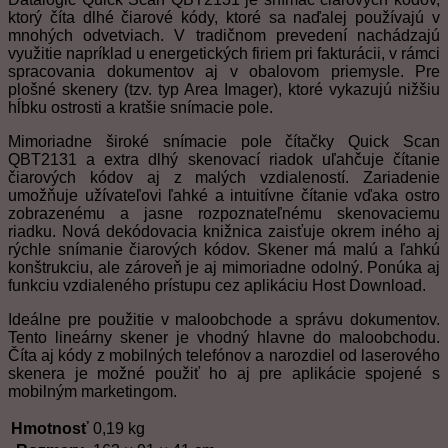
ktorý číta dlhé čiarové kódy, ktoré sa naďalej používajú v
mnohých odvetviach. V tradičnom prevedení nachádzajú
využitie napríklad u energetických firiem pri fakturácii, v rámci
spracovania dokumentov aj v obalovom priemysle. Pre
plošné skenery (tzv. typ Area Imager), ktoré vykazujú nižšiu
hĺbku ostrosti a kratšie snímacie pole.
Mimoriadne široké snímacie pole čítačky Quick Scan
QBT2131 a extra dlhý skenovací riadok uľahčuje čítanie
čiarových kódov aj z malých vzdialeností. Zariadenie
umožňuje užívateľovi ľahké a intuitívne čítanie vďaka ostro
zobrazenému a jasne rozpoznateľnému skenovaciemu
riadku. Nová dekódovacia knižnica zaisťuje okrem iného aj
rýchle snímanie čiarových kódov. Skener má malú a ľahkú
konštrukciu, ale zároveň je aj mimoriadne odolný. Ponúka aj
funkciu vzdialeného prístupu cez aplikáciu Host Download.
Ideálne pre použitie v maloobchode a správu dokumentov.
Tento lineárny skener je vhodný hlavne do maloobchodu.
Číta aj kódy z mobilných telefónov a narozdiel od laserového
skenera je možné použiť ho aj pre aplikácie spojené s
mobilným marketingom.
Hmotnosť
0,19 kg