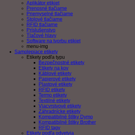
Aplikátor etikiet
Prenosné tlačiarne
Priemyselné tlačiarne
Stolové tlačiarne
RFID tlačiarne
Príslušenstvo
Tlačové hlavy
Software na tvorbu etikiet
menu-img
Samolepiace etikety
Etikety podľa typu
Bezpečnostné etikety
Etikety na kov
Káblové etikety
Papierové etikety
Plastové etikety
RFID etikety
Termo etikety
Textilné etikety
Viacvrstvové etikety
Záhradnícke etikety
Kompatibilné štítky Dymo
Kompatibilné štítky Brother
RFID tagy
Etikety podľa odvetvia