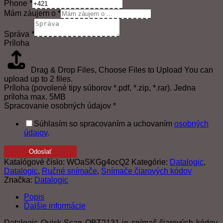
Phone
*
Mám záujem o
*
Správa
*
Príloha
Drag & Drop Files,
Choose Files to Upload
You can
upload up to 2 files.
Príloha (povolené tipy súborov *.pdf, *.zip, *.rar). Jedna
príloha max. 5MB
Spracovanie osobných údajov
*
Súhlasím so spracovaním a uchovaním
osobných
údajov
.
Odoslať
Katalógové číslo:
WOaSKGg4ocQ2
Kategórie:
Datalogic
,
Datalogic
,
Ručné snímače
,
Snímače čiarových kódov
Značka:
Datalogic
Popis
Ďalšie informácie
Datalogic Quick Scan QBT2131 je snímač čiarových kódov,