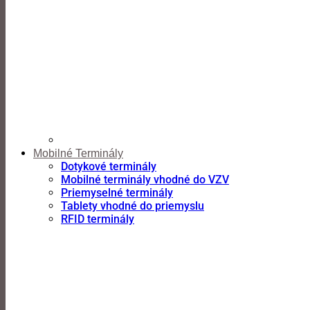
Mobilné Terminály
Dotykové terminály
Mobilné terminály vhodné do VZV
Priemyselné terminály
Tablety vhodné do priemyslu
RFID terminály