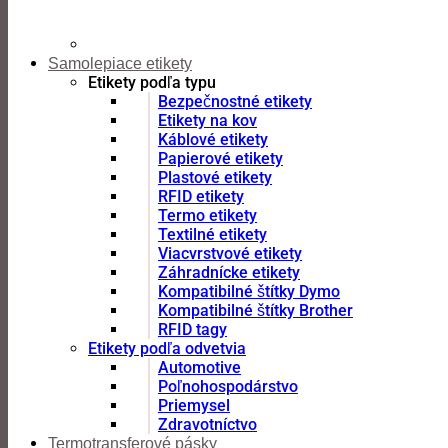
Samolepiace etikety
Etikety podľa typu
Bezpečnostné etikety
Etikety na kov
Káblové etikety
Papierové etikety
Plastové etikety
RFID etikety
Termo etikety
Textilné etikety
Viacvrstvové etikety
Záhradnícke etikety
Kompatibilné štítky Dymo
Kompatibilné štítky Brother
RFID tagy
Etikety podľa odvetvia
Automotive
Poľnohospodárstvo
Priemysel
Zdravotníctvo
Termotransferové pásky