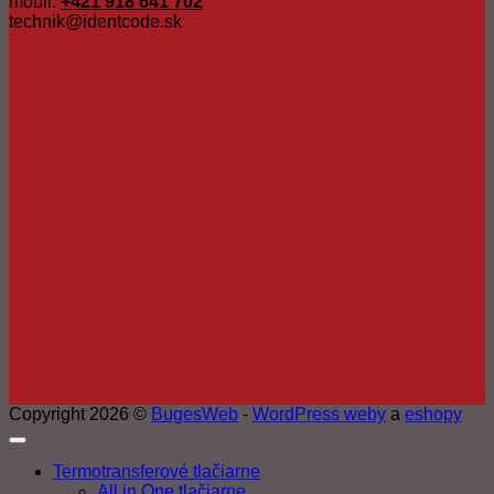
mobil:
+421 918 641 702
technik@identcode.sk
Copyright 2026 ©
BugesWeb
-
WordPress weby
a
eshopy
Termotransferové tlačiarne
All in One tlačiarne