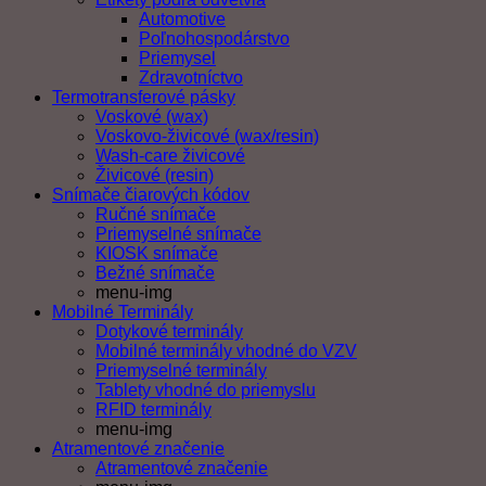
Automotive
Poľnohospodárstvo
Priemysel
Zdravotníctvo
Termotransferové pásky
Voskové (wax)
Voskovo-živicové (wax/resin)
Wash-care živicové
Živicové (resin)
Snímače čiarových kódov
Ručné snímače
Priemyselné snímače
KIOSK snímače
Bežné snímače
menu-img
Mobilné Terminály
Dotykové terminály
Mobilné terminály vhodné do VZV
Priemyselné terminály
Tablety vhodné do priemyslu
RFID terminály
menu-img
Atramentové značenie
Atramentové značenie