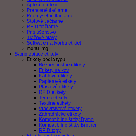
Aplikátor etikiet
Prenosné tlačiarne
Priemyselné tlačiarne
Stolové tlačiarne
RFID tlačiarne
Príslušenstvo
Tlačové hlavy
Software na tvorbu etikiet
menu-img
Samolepiace etikety
Etikety podľa typu
Bezpečnostné etikety
Etikety na kov
Káblové etikety
Papierové etikety
Plastové etikety
RFID etikety
Termo etikety
Textilné etikety
Viacvrstvové etikety
Záhradnícke etikety
Kompatibilné štítky Dymo
Kompatibilné štítky Brother
RFID tagy
Etikety podľa odvetvia