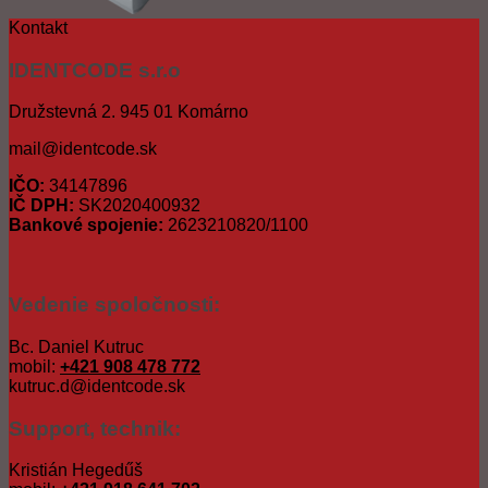
Kontakt
IDENTCODE s.r.o
Družstevná 2. 945 01 Komárno
mail@identcode.sk
IČO:
34147896
IČ DPH:
SK2020400932
Bankové spojenie:
2623210820/1100
Vedenie spoločnosti:
Bc. Daniel Kutruc
mobil:
+421 908 478 772
kutruc.d@identcode.sk
Support, technik:
Kristián Hegedűš