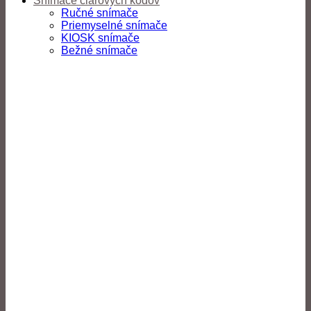
Snímače čiarových kódov
Ručné snímače
Priemyselné snímače
KIOSK snímače
Bežné snímače