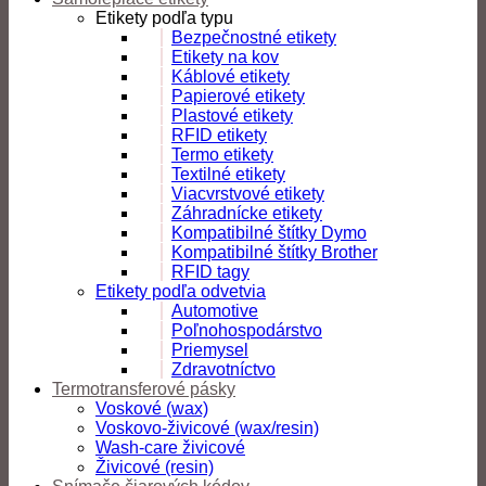
Etikety podľa typu
Bezpečnostné etikety
Etikety na kov
Káblové etikety
Papierové etikety
Plastové etikety
RFID etikety
Termo etikety
Textilné etikety
Viacvrstvové etikety
Záhradnícke etikety
Kompatibilné štítky Dymo
Kompatibilné štítky Brother
RFID tagy
Etikety podľa odvetvia
Automotive
Poľnohospodárstvo
Priemysel
Zdravotníctvo
Termotransferové pásky
Voskové (wax)
Voskovo-živicové (wax/resin)
Wash-care živicové
Živicové (resin)