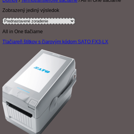
Domov
/
Termotransferové tlačiarne
/
All in One tlačiarne
Zobrazený jediný výsledok
All in One tlačiarne
Tlačiareň štítkov s čiarovým kódom SATO FX3-LX