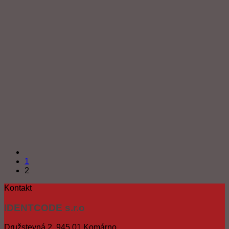
1
2
Kontakt
IDENTCODE s.r.o
Družstevná 2. 945 01 Komárno