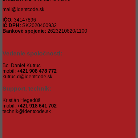
mail@identcode.sk
IČO:
34147896
IČ DPH:
SK2020400932
Bankové spojenie:
2623210820/1100
Vedenie spoločnosti:
Bc. Daniel Kutruc
mobil:
+421 908 478 772
kutruc.d@identcode.sk
Support, technik:
Kristián Hegedűš
mobil:
+421 918 641 702
technik@identcode.sk