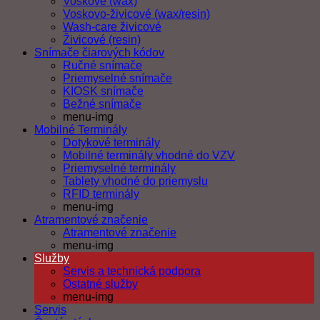
Voskové (wax)
Voskovo-živicové (wax/resin)
Wash-care živicové
Živicové (resin)
Snímače čiarových kódov
Ručné snímače
Priemyselné snímače
KIOSK snímače
Bežné snímače
menu-img
Mobilné Terminály
Dotykové terminály
Mobilné terminály vhodné do VZV
Priemyselné terminály
Tablety vhodné do priemyslu
RFID terminály
menu-img
Atramentové značenie
Atramentové značenie
menu-img
Služby
Servis a technická podpora
Ostatné služby
menu-img
Servis