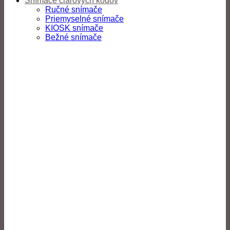
Snímače čiarových kódov
Ručné snímače
Priemyselné snímače
KIOSK snímače
Bežné snímače