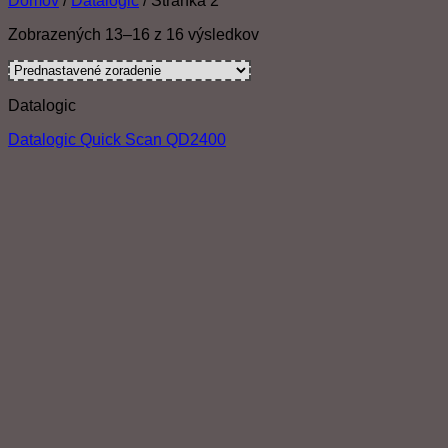
Domov
/
Datalogic
/
Stránka 2
Zobrazených 13–16 z 16 výsledkov
Datalogic
Datalogic Quick Scan QD2400