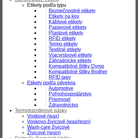
Etikety podľa typu
Bezpečnostné etikety
Etikety na kov
Káblové etikety
Papierové etikety
Plastové etikety
RFID etikety
Termo etikety
Textilné etikety
Viacvrstvové etikety
Záhradnícke etikety
Kompatibilné štítky Dymo
Kompatibilné štítky Brother
RFID tagy
Etikety podľa odvetvia
Automotive
Poľnohospodárstvo
Priemysel
Zdravotníctvo
Termotransferové pásky
Voskové (wax)
Voskovo-živicové (wax/resin)
Wash-care živicové
Živicové (resin)