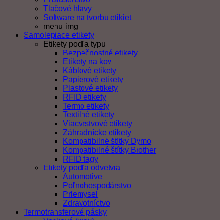
Tlačové hlavy
Software na tvorbu etikiet
menu-img
Samolepiace etikety
Etikety podľa typu
Bezpečnostné etikety
Etikety na kov
Káblové etikety
Papierové etikety
Plastové etikety
RFID etikety
Termo etikety
Textilné etikety
Viacvrstvové etikety
Záhradnícke etikety
Kompatibilné štítky Dymo
Kompatibilné štítky Brother
RFID tagy
Etikety podľa odvetvia
Automotive
Poľnohospodárstvo
Priemysel
Zdravotníctvo
Termotransferové pásky