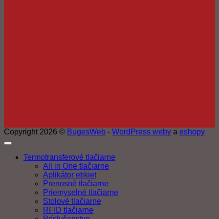
Copyright 2026 ©
BugesWeb
-
WordPress weby
a
eshopy
Termotransferové tlačiarne
All in One tlačiarne
Aplikátor etikiet
Prenosné tlačiarne
Priemyselné tlačiarne
Stolové tlačiarne
RFID tlačiarne
Príslušenstvo